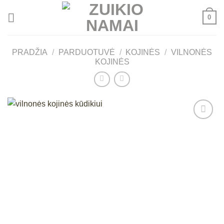
Skip
0
to
content
PRADŽIA
/
PARDUOTUVĖ
/
KOJINĖS
/
VILNONĖS
KOJINĖS
Mėgstamiausias