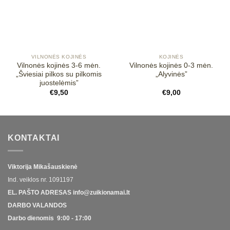
VILNONĖS KOJINĖS
KOJINĖS
Vilnonės kojinės 3-6 mėn.
Vilnonės kojinės 0-3 mėn.
„Šviesiai pilkos su pilkomis
„Alyvinės”
juostelėmis”
€
9,50
€
9,00
KONTAKTAI
Viktorija Mikašauskienė
Ind. veiklos nr.
1091197
EL. PAŠTO ADRESAS
info@zuikionamai.lt
DARBO VALANDOS
Darbo dienomis 9:00 - 17:00