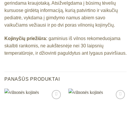
gerindama kraujotaką. Atsižvelgdama į būsimų tėvelių
kursuose girdėtą informaciją, kurią patvirtino ir vaikučių
pediatrė, vykdama į gimdymo namus abiem savo
vaikučiams vežiausi ir po dvi poras vilnonių kojinyčių.
Kojinyčių priežiūra:
gaminius iš vilnos rekomeduojama
skalbti rankomis, ne aukštesnėje nei 30 laipsnių
temperatūroje, ir džiovinti paguldytus ant lygaus paviršiaus.
PANAŠŪS PRODUKTAI
Mėgstamiausias
Mėgstamiausias