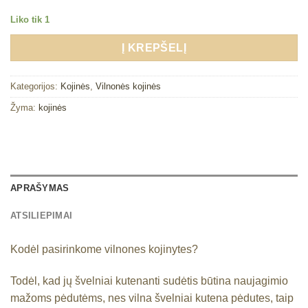
Liko tik 1
Į KREPŠELĮ
Kategorijos:
Kojinės
,
Vilnonės kojinės
Žyma:
kojinės
APRAŠYMAS
ATSILIEPIMAI
Kodėl pasirinkome vilnones kojinytes?
Todėl, kad jų švelniai kutenanti sudėtis būtina naujagimio
mažoms pėdutėms, nes vilna švelniai kutena pėdutes, taip