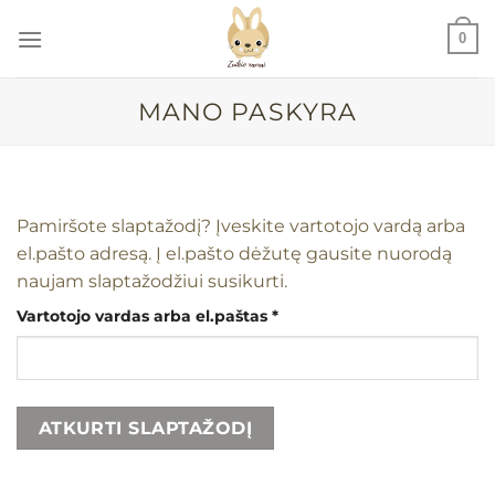
Skip
0
to
content
MANO PASKYRA
Pamiršote slaptažodį? Įveskite vartotojo vardą arba
el.pašto adresą. Į el.pašto dėžutę gausite nuorodą
naujam slaptažodžiui susikurti.
Privalomas
Vartotojo vardas arba el.paštas
*
ATKURTI SLAPTAŽODĮ