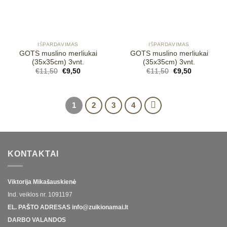
IŠPARDAVIMAS
IŠPARDAVIMAS
GOTS muslino merliukai
GOTS muslino merliukai
(35x35cm) 3vnt.
(35x35cm) 3vnt.
Original
Current
Original
Current
€
11,50
€
9,50
€
11,50
€
9,50
price
price
price
price
was:
is:
was:
is:
€11,50.
€9,50.
€11,50.
€9,50.
1
2
3
4
KONTAKTAI
Viktorija Mikašauskienė
Ind. veiklos nr.
1091197
EL. PAŠTO ADRESAS
info@zuikionamai.lt
DARBO VALANDOS