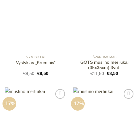
Mėgstamiausias
Mėgstamiausias
VYSTYKLAI
IŠPARDAVIMAS
GOTS muslino merliukai
Vystyklas „Kreminis”
(35x35cm) 3vnt.
Original
Current
Original
Current
€
9,50
€
8,50
€
11,50
€
8,50
price
price
price
price
was:
is:
was:
is:
€9,50.
€8,50.
€11,50.
€8,50.
-17%
-17%
Mėgstamiausias
Mėgstamiausias