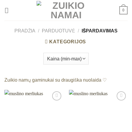
Skip
0
to
content
PRADŽIA
/
PARDUOTUVĖ
/
IŠPARDAVIMAS
KATEGORIJOS
Zuikio namų gaminukai su draugiška nuolaida ♡
Mėgstamiausias
Mėgstamiausias