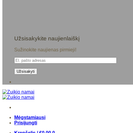
Užsisakykite naujienlaiškį
Sužinokite naujienas pirmieji!
Mėgstamiausi
Prisijungti
Krepšelis /
€
0,00
0