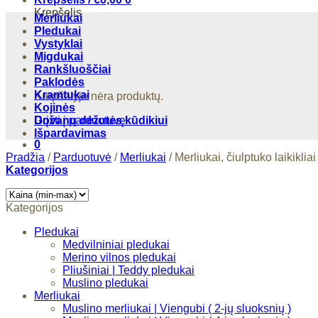
Krepšelis
Merliukai
Pledukai
Vystyklai
Migdukai
Rankšluoščiai
Paklodės
Kramtukai
Krepšelyje nėra produktų.
Kojinės
Grįžti į parduotuvę
Dovanų dėžutės kūdikiui
Išpardavimas
0
Pradžia
/
Parduotuvė
/
Merliukai
/
Merliukai, čiulptuko laikikliai
Kategorijos
Kategorijos
Pledukai
Medvilniniai pledukai
Merino vilnos pledukai
Pliušiniai | Teddy pledukai
Muslino pledukai
Merliukai
Muslino merliukai | Viengubi ( 2-jų sluoksnių )