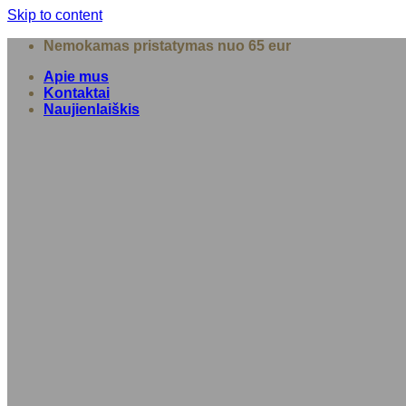
Skip to content
Nemokamas pristatymas nuo 65 eur
Apie mus
Kontaktai
Naujienlaiškis