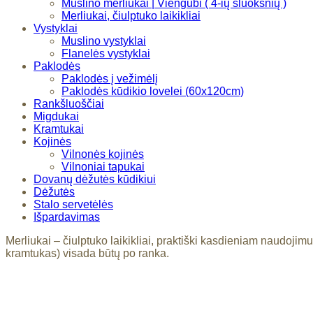
Muslino merliukai | Viengubi ( 4-ių sluoksnių )
Merliukai, čiulptuko laikikliai
Vystyklai
Muslino vystyklai
Flanelės vystyklai
Paklodės
Paklodės į vežimėlį
Paklodės kūdikio lovelei (60x120cm)
Rankšluoščiai
Migdukai
Kramtukai
Kojinės
Vilnonės kojinės
Vilnoniai tapukai
Dovanų dėžutės kūdikiui
Dėžutės
Stalo servetėlės
Išpardavimas
Merliukai – čiulptuko laikikliai, praktiški kasdieniam naudojim
kramtukas) visada būtų po ranka.