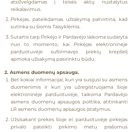
atsižvelgdamas į teisės aktų nustatytus
reikalavimus.
Pirkėjas, pateikdamas užsakymą patvirtina, kad
sutinka su šiomis Taisyklėmis.
Sutartis tarp Pirkėjo ir Pardavėjo laikoma sudaryta
nuo to momento, kai Pirkėjas elektroninėje
parduotuvėje suformavęs prekių krepšelį
apmoka užsakymą pasirinktu būdu.
2. Asmens duomenų apsauga.
Bet kokiai informacijai, kuri yra susijusi su asmens
duomenimis ir kuri yra užregistruojama šioje
elektroninėje parduotuvėje, taikoma Pardavėjo
asmens duomenų apsaugos politika, atitinkanti
LR asmens duomenų apsaugos įstatymus.
Užsisakant prekes šioje el. parduotuvėje pirkėjas
privalo pateikti pirkimo metu prašomus