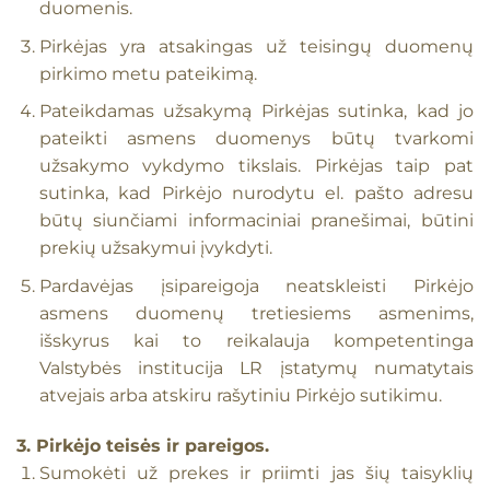
duomenis.
Pirkėjas yra atsakingas už teisingų duomenų
pirkimo metu pateikimą.
Pateikdamas užsakymą Pirkėjas sutinka, kad jo
pateikti asmens duomenys būtų tvarkomi
užsakymo vykdymo tikslais. Pirkėjas taip pat
sutinka, kad Pirkėjo nurodytu el. pašto adresu
būtų siunčiami informaciniai pranešimai, būtini
prekių užsakymui įvykdyti.
Pardavėjas įsipareigoja neatskleisti Pirkėjo
asmens duomenų tretiesiems asmenims,
išskyrus kai to reikalauja kompetentinga
Valstybės institucija LR įstatymų numatytais
atvejais arba atskiru rašytiniu Pirkėjo sutikimu.
3. Pirkėjo teisės ir pareigos.
Sumokėti už prekes ir priimti jas šių taisyklių