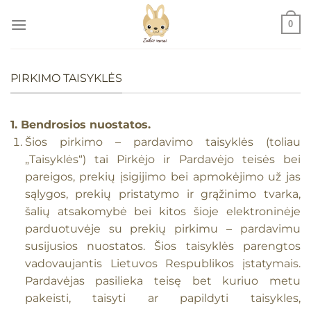
Skip
0
to
content
PIRKIMO TAISYKLĖS
1. Bendrosios nuostatos.
Šios pirkimo – pardavimo taisyklės (toliau
„Taisyklės“) tai Pirkėjo ir Pardavėjo teisės bei
pareigos, prekių įsigijimo bei apmokėjimo už jas
sąlygos, prekių pristatymo ir grąžinimo tvarka,
šalių atsakomybė bei kitos šioje elektroninėje
parduotuvėje su prekių pirkimu – pardavimu
susijusios nuostatos. Šios taisyklės parengtos
vadovaujantis Lietuvos Respublikos įstatymais.
Pardavėjas pasilieka teisę bet kuriuo metu
pakeisti, taisyti ar papildyti taisykles,