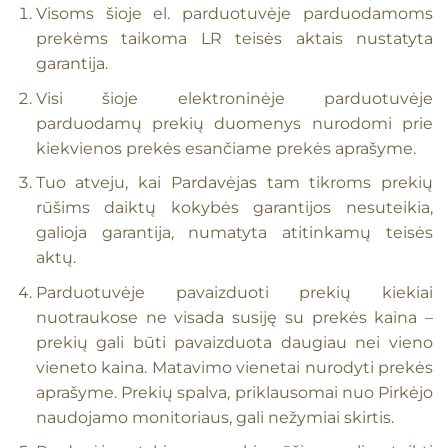
Visoms šioje el. parduotuvėje parduodamoms
prekėms taikoma LR teisės aktais nustatyta
garantija.
Visi šioje elektroninėje parduotuvėje
parduodamų prekių duomenys nurodomi prie
kiekvienos prekės esančiame prekės aprašyme.
Tuo atveju, kai Pardavėjas tam tikroms prekių
rūšims daiktų kokybės garantijos nesuteikia,
galioja garantija, numatyta atitinkamų teisės
aktų.
Parduotuvėje pavaizduoti prekių kiekiai
nuotraukose ne visada susiję su prekės kaina –
prekių gali būti pavaizduota daugiau nei vieno
vieneto kaina. Matavimo vienetai nurodyti prekės
aprašyme. Prekių spalva, priklausomai nuo Pirkėjo
naudojamo monitoriaus, gali nežymiai skirtis.