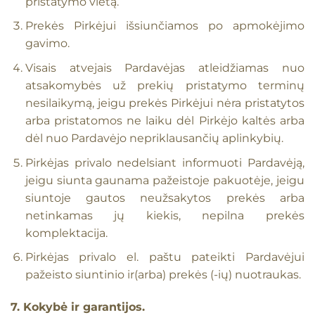
pristatymo vietą.
Prekės Pirkėjui išsiunčiamos po apmokėjimo
gavimo.
Visais atvejais Pardavėjas atleidžiamas nuo
atsakomybės už prekių pristatymo terminų
nesilaikymą, jeigu prekės Pirkėjui nėra pristatytos
arba pristatomos ne laiku dėl Pirkėjo kaltės arba
dėl nuo Pardavėjo nepriklausančių aplinkybių.
Pirkėjas privalo nedelsiant informuoti Pardavėją,
jeigu siunta gaunama pažeistoje pakuotėje, jeigu
siuntoje gautos neužsakytos prekės arba
netinkamas jų kiekis, nepilna prekės
komplektacija.
Pirkėjas privalo el. paštu pateikti Pardavėjui
pažeisto siuntinio ir(arba) prekės (-ių) nuotraukas.
7. Kokybė ir garantijos.