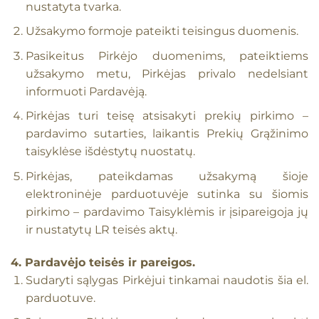
nustatyta tvarka.
Užsakymo formoje pateikti teisingus duomenis.
Pasikeitus Pirkėjo duomenims, pateiktiems
užsakymo metu, Pirkėjas privalo nedelsiant
informuoti Pardavėją.
Pirkėjas turi teisę atsisakyti prekių pirkimo –
pardavimo sutarties, laikantis Prekių Grąžinimo
taisyklėse išdėstytų nuostatų.
Pirkėjas, pateikdamas užsakymą šioje
elektroninėje parduotuvėje sutinka su šiomis
pirkimo – pardavimo Taisyklėmis ir įsipareigoja jų
ir nustatytų LR teisės aktų.
4. Pardavėjo teisės ir pareigos.
Sudaryti sąlygas Pirkėjui tinkamai naudotis šia el.
parduotuve.