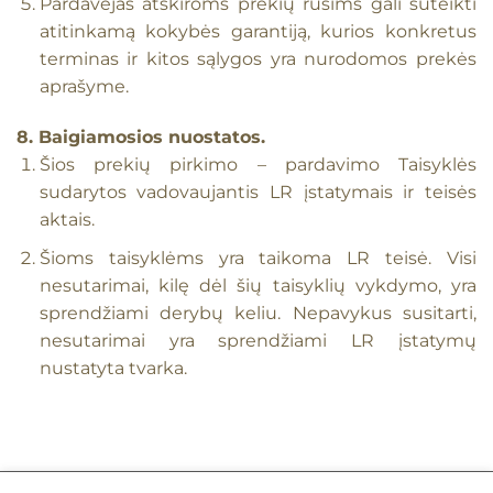
Pardavėjas atskiroms prekių rūšims gali suteikti
atitinkamą kokybės garantiją, kurios konkretus
terminas ir kitos sąlygos yra nurodomos prekės
aprašyme.
8. Baigiamosios nuostatos.
Šios prekių pirkimo – pardavimo Taisyklės
sudarytos vadovaujantis LR įstatymais ir teisės
aktais.
Šioms taisyklėms yra taikoma LR teisė. Visi
nesutarimai, kilę dėl šių taisyklių vykdymo, yra
sprendžiami derybų keliu. Nepavykus susitarti,
nesutarimai yra sprendžiami LR įstatymų
nustatyta tvarka.