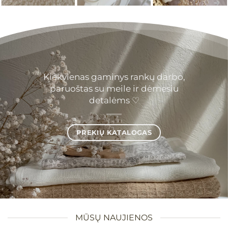
Kiekvienas gaminys rankų darbo,
paruoštas su meile ir dėmesiu
detalėms ♡
PREKIŲ KATALOGAS
MŪSŲ NAUJIENOS