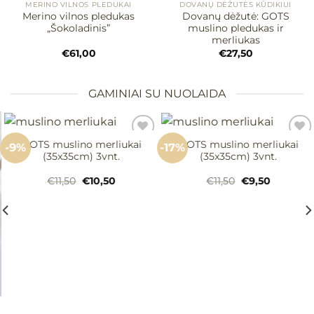
MERINO VILNOS PLEDUKAI
DOVANŲ DĖŽUTĖS KŪDIKIUI
Merino vilnos pledukas
Dovanų dėžutė: GOTS
„Šokoladinis”
muslino pledukas ir
merliukas
€
61,00
€
27,50
GAMINIAI SU NUOLAIDA
GOTS muslino merliukai
GOTS muslino merliukai
-9%
-17%
(35x35cm) 3vnt.
(35x35cm) 3vnt.
Mėgstamiausias
Mėgstamiausias
Original
Current
Original
Current
€
11,50
€
10,50
€
11,50
€
9,50
price
price
price
price
was:
is:
was:
is:
€11,50.
€10,50.
€11,50.
€9,50.