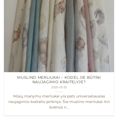
MUSLINO MERLIUKAI – KODĖL JIE BŪTINI
NAUJAGIMIO KRAITELYJE?
2025-03-25
Mūsų manymu merliukai yra pats universaliausias
naujagimio kraitelio pirkinys. Šie muslino merliukai itin
švelnūs ir...