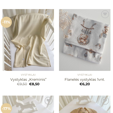
-11%
Mėgstamiausias
Mėgstamiausias
VYSTYKLAI
VYSTYKLAI
Vystyklas „Kreminis”
Flanelės vystyklas 1vnt.
Original
Current
€
9,50
€
8,50
€
6,20
price
price
was:
is:
€9,50.
€8,50.
-17%