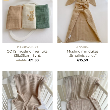
Mėgstamiausias
Mėgstamiausias
IŠPARDAVIMAS
MIGDUKAI
GOTS muslino merliukai
Muslino migdukas
(35x35cm) 3vnt.
„Smėlinis zuikis“
Original
Current
€
11,50
€
9,50
€
15,50
price
price
was:
is:
€11,50.
€9,50.
Mėgstamiausias
Mėgstamiausias