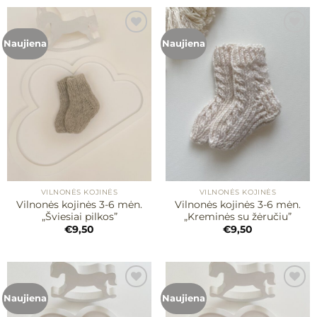
Naujiena
Naujiena
Mėgstamiausias
Mėgstamiausias
VILNONĖS KOJINĖS
VILNONĖS KOJINĖS
Vilnonės kojinės 3-6 mėn.
Vilnonės kojinės 3-6 mėn.
„Šviesiai pilkos”
„Kreminės su žėručiu”
€
9,50
€
9,50
Naujiena
Naujiena