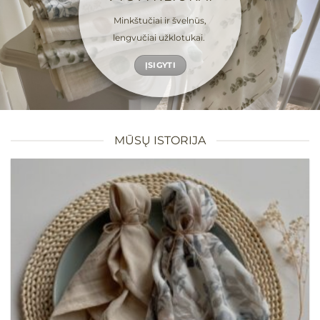
Minkštučiai ir švelnūs,
lengvučiai užklotukai.
ĮSIGYTI
MŪSŲ ISTORIJA