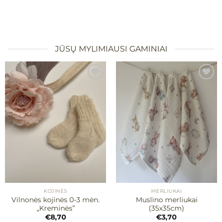
JŪSŲ MYLIMIAUSI GAMINIAI
Mėgstamiausias
Mėgstamiausias
KOJINĖS
MERLIUKAI
Vilnonės kojinės 0-3 mėn.
Muslino merliukai
„Kreminės”
(35x35cm)
€
8,70
€
3,70