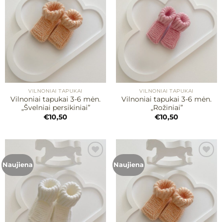
Mėgstamiausias
Mėgstamiausias
VILNONIAI TAPUKAI
VILNONIAI TAPUKAI
Vilnoniai tapukai 3-6 mėn.
Vilnoniai tapukai 3-6 mėn.
„Švelniai persikiniai”
„Rožiniai”
€
10,50
€
10,50
Naujiena
Naujiena
Mėgstamiausias
Mėgstamiausias