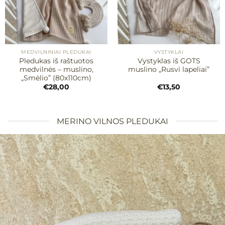
MEDVILNINIAI PLEDUKAI
VYSTYKLAI
Pledukas iš raštuotos
Vystyklas iš GOTS
medvilnės – muslino,
muslino „Rusvi lapeliai”
„Smėlio” (80x110cm)
€
28,00
€
13,50
MERINO VILNOS PLEDUKAI