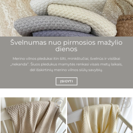
Švelnumas nuo pirmosios mažylio
dienos
Merino vilnos pledukai itin šilti, minkštučiai, švelnūs ir visiškai
„nekanda”. Šiuos pledukus mamytės renkasi visais metų laikais,
dėl išskirtinių merino vilnos siūlų savybių.
ĮSIGYTI
Mėgstamiausias
Mėgstamiausias