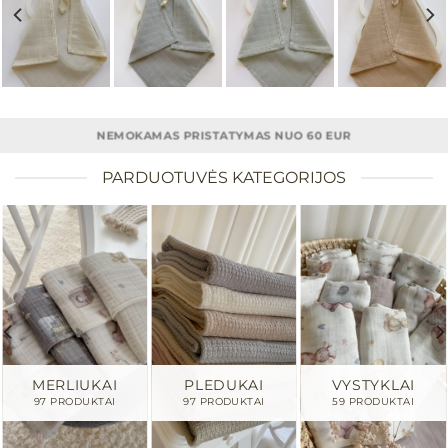
NETURIME
Mėgstamiausias
Mėgstamiausias
Mėgstamiausias
Mėgstamiausias
NEMOKAMAS PRISTATYMAS NUO 60 EUR
PARDUOTUVĖS KATEGORIJOS
MERLIUKAI
PLEDUKAI
VYSTYKLAI
97 PRODUKTAI
97 PRODUKTAI
59 PRODUKTAI