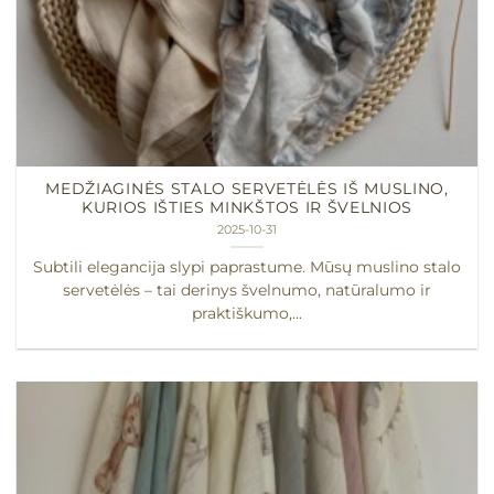
MEDŽIAGINĖS STALO SERVETĖLĖS IŠ MUSLINO,
KURIOS IŠTIES MINKŠTOS IR ŠVELNIOS
2025-10-31
Subtili elegancija slypi paprastume. Mūsų muslino stalo
servetėlės – tai derinys švelnumo, natūralumo ir
praktiškumo,...