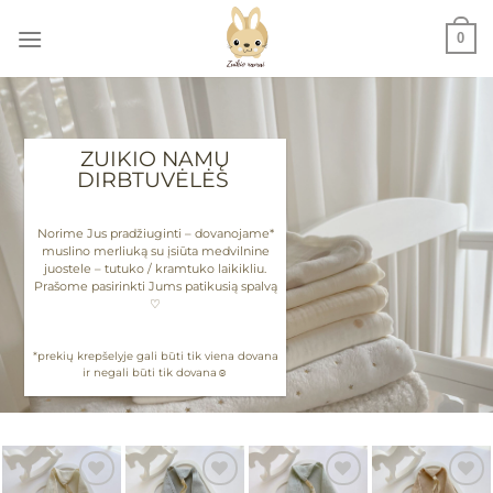
Skip
0
to
content
ZUIKIO NAMŲ
DIRBTUVĖLĖS
Norime Jus pradžiuginti – dovanojame*
muslino merliuką su įsiūta medvilnine
juostele – tutuko / kramtuko laikikliu.
Prašome pasirinkti Jums patikusią spalvą
♡
*prekių krepšelyje gali būti tik viena dovana
ir negali būti tik dovana☺︎