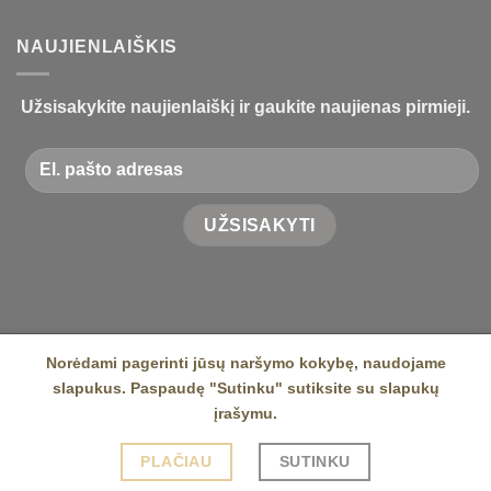
NAUJIENLAIŠKIS
Užsisakykite naujienlaiškį ir gaukite naujienas pirmieji.
Norėdami pagerinti jūsų naršymo kokybę, naudojame
slapukus. Paspaudę "Sutinku" sutiksite su slapukų
APIE MUS
KONTAKTAI
įrašymu.
Visos teisės saugomos 2026 © |
Svetainę sukūrė
PLAČIAU
SUTINKU
websvetaines.lt