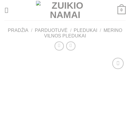
Skip
0
to
content
PRADŽIA
/
PARDUOTUVĖ
/
PLEDUKAI
/
MERINO
VILNOS PLEDUKAI
Mėgstamiausias