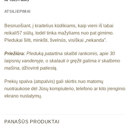
ATSILIEPIMAI
Besiruošiant, į kraitelius kūdikiams, kaip vieni iš labai
reikali57 siūlų, todėl tinka mažyliams nuo pat gimimo.
Pledukai šilti, minkšti, švelnūs, visiškai „nekanda”.
Priežiūra:
Pleduką patartina skalbti rankomis, apie 30
laipsnių vandenyje, o skalauti ir gręžti galima ir skalbimo
mašina, džiovinti patiestą.
Prekių spalva (atspalvis) gali skirtis nuo matomų
nuotraukose dėl Jūsų kompiuterio, telefono ar kito įrenginio
ekrano nustatymų.
PANAŠŪS PRODUKTAI