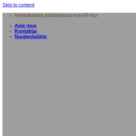
Skip to content
Nemokamas pristatymas nuo 65 eur
Apie mus
Kontaktai
Naujienlaiškis