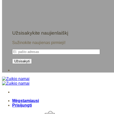
Užsisakykite naujienlaiškį
Sužinokite naujienas pirmieji!
Mėgstamiausi
Prisijungti