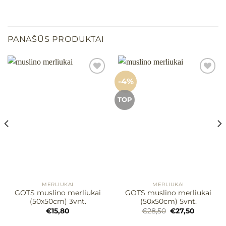
PANAŠŪS PRODUKTAI
-4%
Mėgstamiausias
Mėgstamiausias
TOP
MERLIUKAI
MERLIUKAI
GOTS muslino merliukai
GOTS muslino merliukai
(50x50cm) 3vnt.
(50x50cm) 5vnt.
Original
Current
€
15,80
€
28,50
€
27,50
price
price
was:
is: