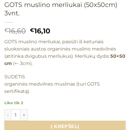
GOTS muslino merliukai (50x50cm)
3vnt.
Original
Current
16,60
16,10
€
€
price
price
GOTS muslino merliukai, pasiūti iš keturiais
was:
is:
sluoksniais austos organinės muslino medvilnės
€16,60.
€16,10.
(atitinka dvigubus merliukus). Merliukų dydis
50×50
cm
(+- 3cm).
SUDĖTIS
organinės medvilnės muslinas (turi GOTS
sertifikatą).
Liko tik 2
produkto kiekis: GOTS muslino merliukai (50x50cm) 3vnt.
Į KREPŠELĮ