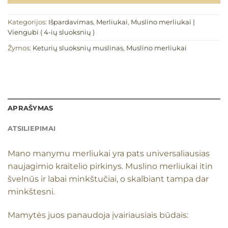
Kategorijos:
Išpardavimas
,
Merliukai
,
Muslino merliukai |
Viengubi ( 4-ių sluoksnių )
Žymos:
Keturių sluoksnių muslinas
,
Muslino merliukai
APRAŠYMAS
ATSILIEPIMAI
Mano manymu merliukai yra pats universaliausias
naujagimio kraitelio pirkinys. Muslino merliukai itin
švelnūs ir labai minkštučiai, o skalbiant tampa dar
minkštesni.
Mamytės juos panaudoja įvairiausiais būdais: