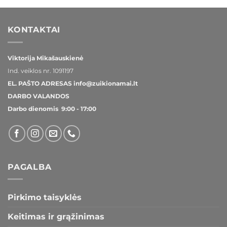
€28,50.
€27,50.
KONTAKTAI
Viktorija Mikašauskienė
Ind. veiklos nr.
1091197
EL. PAŠTO ADRESAS
info@zuikionamai.lt
DARBO VALANDOS
Darbo dienomis 9:00 - 17:00
PAGALBA
Pirkimo taisyklės
Keitimas ir grąžinimas