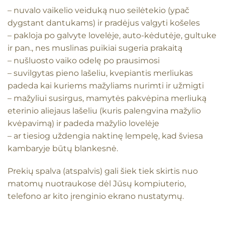
– nuvalo vaikelio veiduką nuo seilėtekio (ypač
dygstant dantukams) ir pradėjus valgyti košeles
– pakloja po galvyte lovelėje, auto-kėdutėje, gultuke
ir pan., nes muslinas puikiai sugeria prakaitą
– nušluosto vaiko odelę po prausimosi
– suvilgytas pieno lašeliu, kvepiantis merliukas
padeda kai kuriems mažyliams nurimti ir užmigti
– mažyliui susirgus, mamytės pakvėpina merliuką
eterinio aliejaus lašeliu (kuris palengvina mažylio
kvėpavimą) ir padeda mažylio lovelėje
– ar tiesiog uždengia naktinę lempelę, kad šviesa
kambaryje būtų blankesnė.
Prekių spalva (atspalvis) gali šiek tiek skirtis nuo
matomų nuotraukose dėl Jūsų kompiuterio,
telefono ar kito įrenginio ekrano nustatymų.