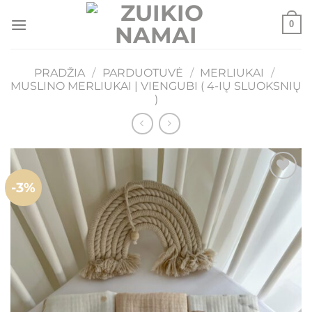
Skip
0
to
content
PRADŽIA
/
PARDUOTUVĖ
/
MERLIUKAI
/
MUSLINO MERLIUKAI | VIENGUBI ( 4-IŲ SLUOKSNIŲ
)
-3%
Mėgstamiausias