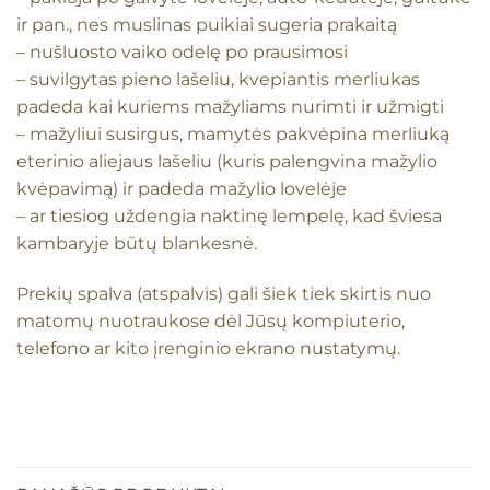
ir pan., nes muslinas puikiai sugeria prakaitą
– nušluosto vaiko odelę po prausimosi
– suvilgytas pieno lašeliu, kvepiantis merliukas
padeda kai kuriems mažyliams nurimti ir užmigti
– mažyliui susirgus, mamytės pakvėpina merliuką
eterinio aliejaus lašeliu (kuris palengvina mažylio
kvėpavimą) ir padeda mažylio lovelėje
– ar tiesiog uždengia naktinę lempelę, kad šviesa
kambaryje būtų blankesnė.
Prekių spalva (atspalvis) gali šiek tiek skirtis nuo
matomų nuotraukose dėl Jūsų kompiuterio,
telefono ar kito įrenginio ekrano nustatymų.