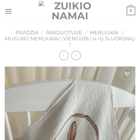
Skip
0
to
content
PRADŽIA
/
PARDUOTUVĖ
/
MERLIUKAI
/
MUSLINO MERLIUKAI | VIENGUBI ( 4-IŲ SLUOKSNIŲ
)
Mėgstamiausias