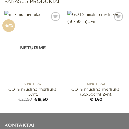
PANAŠŪS PRODUKTAI
-5%
Mėgstamiausias
Mėgstamiausias
NETURIME
MERLIUKAI
MERLIUKAI
GOTS muslino merliukai
GOTS muslino merliukai
5vnt.
(50x50cm) 2vnt.
Original
Current
€
20,50
€
19,50
€
11,60
price
price
was:
is:
€20,50.
€19,50.
KONTAKTAI