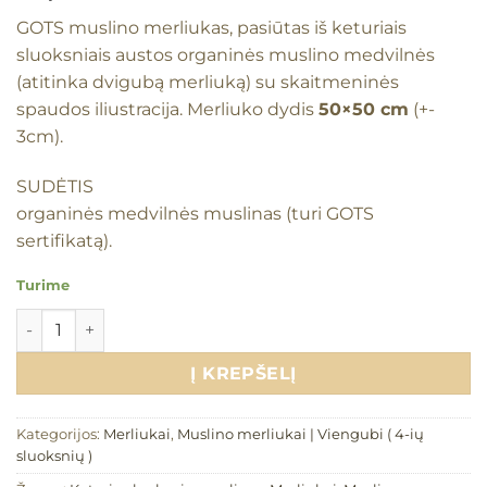
GOTS muslino merliukas, pasiūtas iš keturiais
sluoksniais austos organinės muslino medvilnės
(atitinka dvigubą merliuką) su skaitmeninės
spaudos iliustracija. Merliuko dydis
50×50 cm
(+-
3cm).
SUDĖTIS
organinės medvilnės muslinas (turi GOTS
sertifikatą).
Turime
produkto kiekis: GOTS muslino merliukas (50x50cm) 1vnt.
Į KREPŠELĮ
Kategorijos:
Merliukai
,
Muslino merliukai | Viengubi ( 4-ių
sluoksnių )