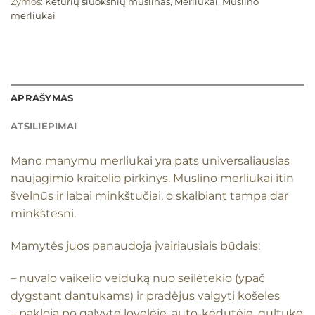
Žymos:
Keturių sluoksnių muslinas
,
Merliukai
,
Muslino
merliukai
APRAŠYMAS
ATSILIEPIMAI
Mano manymu merliukai yra pats universaliausias
naujagimio kraitelio pirkinys. Muslino merliukai itin
švelnūs ir labai minkštučiai, o skalbiant tampa dar
minkštesni.
Mamytės juos panaudoja įvairiausiais būdais:
– nuvalo vaikelio veiduką nuo seilėtekio (ypač
dygstant dantukams) ir pradėjus valgyti košeles
– pakloja po galvyte lovelėje, auto-kėdutėje, gultuke