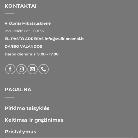
KONTAKTAI
Viktorija Mikašauskienė
Ind. veiklos nr.
1091197
EL. PAŠTO ADRESAS
info@zuikionamai.lt
DARBO VALANDOS
Darbo dienomis 9:00 - 17:00
PAGALBA
Pirkimo taisyklės
Keitimas ir grąžinimas
Pristatymas