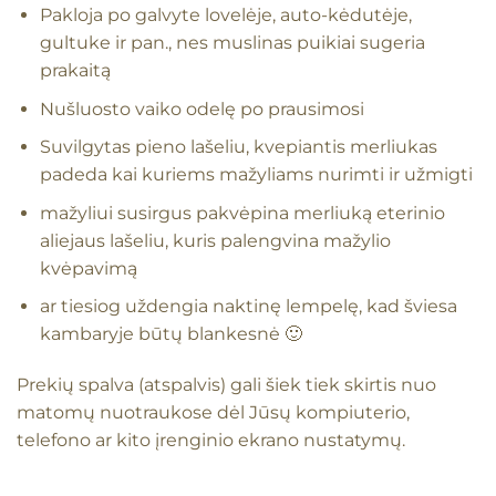
Pakloja po galvyte lovelėje, auto-kėdutėje,
gultuke ir pan., nes muslinas puikiai sugeria
prakaitą
Nušluosto vaiko odelę po prausimosi
Suvilgytas pieno lašeliu, kvepiantis merliukas
padeda kai kuriems mažyliams nurimti ir užmigti
mažyliui susirgus pakvėpina merliuką eterinio
aliejaus lašeliu, kuris palengvina mažylio
kvėpavimą
ar tiesiog uždengia naktinę lempelę, kad šviesa
kambaryje būtų blankesnė 🙂
Prekių spalva (atspalvis) gali šiek tiek skirtis nuo
matomų nuotraukose dėl Jūsų kompiuterio,
telefono ar kito įrenginio ekrano nustatymų.