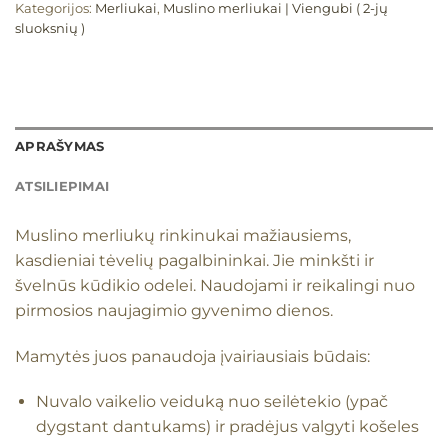
Kategorijos:
Merliukai
,
Muslino merliukai | Viengubi ( 2-jų
sluoksnių )
APRAŠYMAS
ATSILIEPIMAI
Muslino merliukų rinkinukai mažiausiems,
kasdieniai tėvelių pagalbininkai. Jie minkšti ir
švelnūs kūdikio odelei. Naudojami ir reikalingi nuo
pirmosios naujagimio gyvenimo dienos.
Mamytės juos panaudoja įvairiausiais būdais:
Nuvalo vaikelio veiduką nuo seilėtekio (ypač
dygstant dantukams) ir pradėjus valgyti košeles