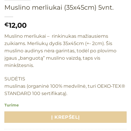
Muslino merliukai (35x45cm) 5vnt.
12,00
€
Muslino merliukai – rinkinukas mažiausiems
zuikiams. Merliukų dydis 35x45cm (+- 2cm). Šis
muslino audinys nėra garintas, todėl po plovimo
įgaus „banguotą” muslino vaizdą, taps vis
minkštesnis.
SUDĖTIS
muslinas (organinė 100% medvilnė, turi OEKO-TEX®
STANDARD 100 sertifikatą).
Turime
Į KREPŠELĮ