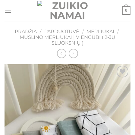
Skip
0
to
content
PRADŽIA
/
PARDUOTUVĖ
/
MERLIUKAI
/
MUSLINO MERLIUKAI | VIENGUBI ( 2-JŲ
SLUOKSNIŲ )
Mėgstamiausias