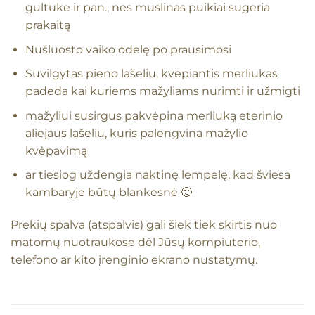
gultuke ir pan., nes muslinas puikiai sugeria
prakaitą
Nušluosto vaiko odelę po prausimosi
Suvilgytas pieno lašeliu, kvepiantis merliukas
padeda kai kuriems mažyliams nurimti ir užmigti
mažyliui susirgus pakvėpina merliuką eterinio
aliejaus lašeliu, kuris palengvina mažylio
kvėpavimą
ar tiesiog uždengia naktinę lempelę, kad šviesa
kambaryje būtų blankesnė 🙂
Prekių spalva (atspalvis) gali šiek tiek skirtis nuo
matomų nuotraukose dėl Jūsų kompiuterio,
telefono ar kito įrenginio ekrano nustatymų.