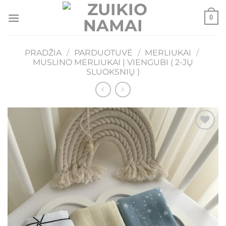
Skip
0
to
content
PRADŽIA
/
PARDUOTUVĖ
/
MERLIUKAI
/
MUSLINO MERLIUKAI | VIENGUBI ( 2-JŲ
SLUOKSNIŲ )
Mėgstamiausias