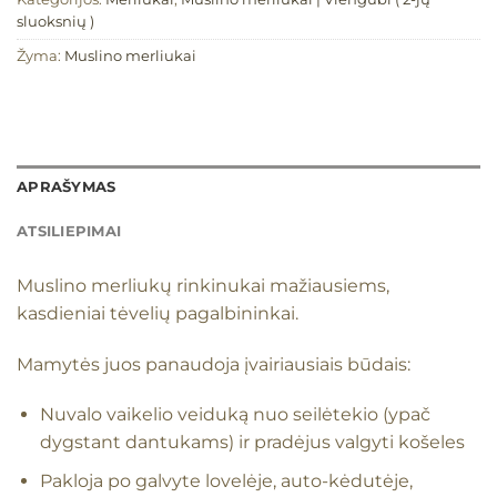
sluoksnių )
Žyma:
Muslino merliukai
APRAŠYMAS
ATSILIEPIMAI
Muslino merliukų rinkinukai mažiausiems,
kasdieniai tėvelių pagalbininkai.
Mamytės juos panaudoja įvairiausiais būdais:
Nuvalo vaikelio veiduką nuo seilėtekio (ypač
dygstant dantukams) ir pradėjus valgyti košeles
Pakloja po galvyte lovelėje, auto-kėdutėje,