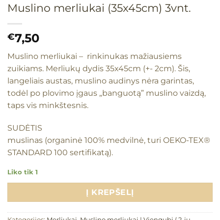
Muslino merliukai (35x45cm) 3vnt.
7,50
€
Muslino merliukai – rinkinukas mažiausiems
zuikiams. Merliukų dydis 35x45cm (+- 2cm). Šis,
langeliais austas, muslino audinys nėra garintas,
todėl po plovimo įgaus „banguotą” muslino vaizdą,
taps vis minkštesnis.
SUDĖTIS
muslinas (organinė 100% medvilnė, turi OEKO-TEX®
STANDARD 100 sertifikatą).
Liko tik 1
Į KREPŠELĮ
Kategorijos:
Merliukai
,
Muslino merliukai | Viengubi ( 2-jų