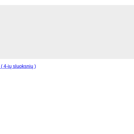
( 4-ių sluoksnių )