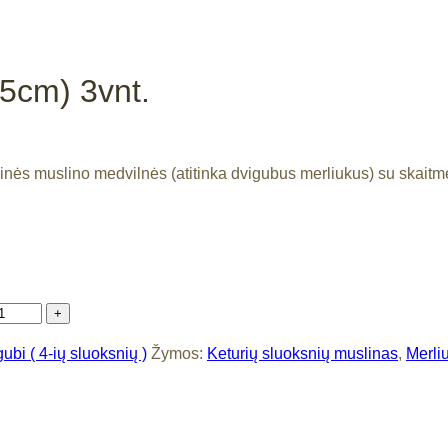
5cm) 3vnt.
aninės muslino medvilnės (atitinka dvigubus merliukus) su skait
ubi ( 4-ių sluoksnių )
Žymos:
Keturių sluoksnių muslinas
,
Merli