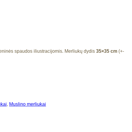
meninės spaudos iliustracijomis. Merliukų dydis
35×35 cm
(+-
ukai
,
Muslino merliukai