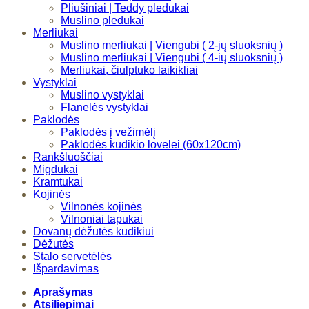
Pliušiniai | Teddy pledukai
Muslino pledukai
Merliukai
Muslino merliukai | Viengubi ( 2-jų sluoksnių )
Muslino merliukai | Viengubi ( 4-ių sluoksnių )
Merliukai, čiulptuko laikikliai
Vystyklai
Muslino vystyklai
Flanelės vystyklai
Paklodės
Paklodės į vežimėlį
Paklodės kūdikio lovelei (60x120cm)
Rankšluoščiai
Migdukai
Kramtukai
Kojinės
Vilnonės kojinės
Vilnoniai tapukai
Dovanų dėžutės kūdikiui
Dėžutės
Stalo servetėlės
Išpardavimas
Aprašymas
Atsiliepimai