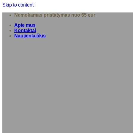
Skip to content
Nemokamas pristatymas nuo 65 eur
Apie mus
Kontaktai
Naujienlaiškis