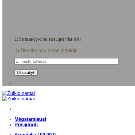
Užsisakykite naujienlaiškį
Sužinokite naujienas pirmieji!
Mėgstamiausi
Prisijungti
Krepšelis /
€
0,00
0