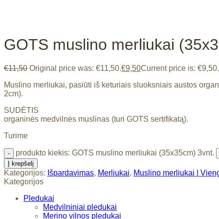
GOTS muslino merliukai (35x3
€
11,50
Original price was: €11,50.
€
9,50
Current price is: €9,50.
Muslino merliukai, pasiūti iš keturiais sluoksniais austos org
2cm).
SUDĖTIS
organinės medvilnės muslinas (turi GOTS sertifikatą).
Turime
produkto kiekis: GOTS muslino merliukai (35x35cm) 3vnt.
Į krepšelį
Kategorijos:
Išpardavimas
,
Merliukai
,
Muslino merliukai | Vieng
Kategorijos
Pledukai
Medvilniniai pledukai
Merino vilnos pledukai