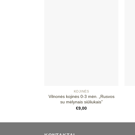
Mėgstamiausias
+
+
KOJINĖS
Vilnonės kojinės 0-3 mėn. „Rusvos
su mėlynais siūliukais”
€
9,00