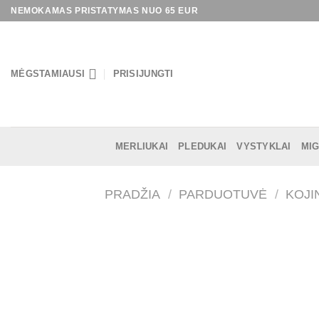
Skip
NEMOKAMAS PRISTATYMAS NUO 65 EUR
to
content
MĖGSTAMIAUSI
PRISIJUNGTI
MERLIUKAI
PLEDUKAI
VYSTYKLAI
MIG
PRADŽIA
/
PARDUOTUVĖ
/
KOJI