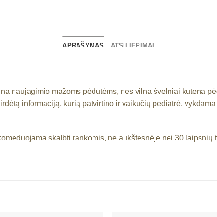
APRAŠYMAS
ATSILIEPIMAI
būtina naujagimio mažoms pėdutėms, nes vilna švelniai kutena pė
irdėtą informaciją, kurią patvirtino ir vaikučių pediatrė, vyk
komeduojama skalbti rankomis, ne aukštesnėje nei 30 laipsnių te