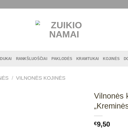
DUKAI
RANKŠLUOŠČIAI
PAKLODĖS
KRAMTUKAI
KOJINĖS
D
NĖS
/
VILNONĖS KOJINĖS
Vilnonės 
„Kreminės
9,50
€