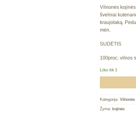
Vilnonės kojinės
Mėgstamiausias
švelniai kutenan
kraujotaką. Pėdu
mėn.
SUDĖTIS
100proc. vilnos s
Liko tik 1
Kategorija:
Vilnonės
Žyma:
kojinės