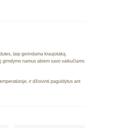
dutes, taip gerindama kraujotaką.
dama į gimdymo namus abiem savo vaikučiams
mperatūroje, ir džiovinti paguldytus ant