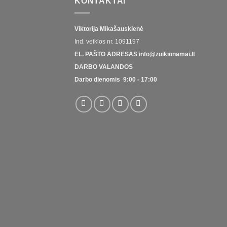
KONTAKTAI
Viktorija Mikašauskienė
Ind. veiklos nr.
1091197
EL. PAŠTO ADRESAS
info@zuikionamai.lt
DARBO VALANDOS
Darbo dienomis 9:00 - 17:00