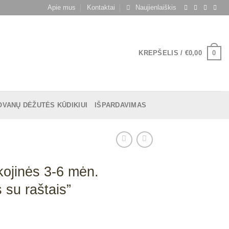
Apie mus
Kontaktai
Naujienlaiškis
0
KREPŠELIS /
€
0,00
OVANŲ DĖŽUTĖS KŪDIKIUI
IŠPARDAVIMAS
kojinės 3-6 mėn.
 su raštais”