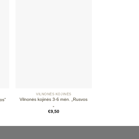
ias
Mėgstamiausias
+
+
VILNONĖS KOJINĖS
VILNONĖS 
Vilnonės kojinės 3-6 mėn. „Rusvos
Vilnonės kojinės 3
os”
„
rožin
€
9,50
€
9,