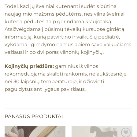
Todėl, kad jų švelniai kutenanti sudėtis būtina
naujagimio mažoms pėdutėms, nes vilna švelniai
kutena pėdutes, taip gerindama kraujotaką.
Atsižvelgdama į būsimų tėvelių kursuose girdėtą
informaciją, kurią patvirtino ir vaikučių pediatrė,
vykdama į gimdymo namus abiem savo vaikučiams
vežiausi ir po dvi poras vilnonių kojinyčių.
Kojinyčių priežiūra:
gaminius iš vilnos
rekomeduojama skalbti rankomis, ne aukštesnėje
nei 30 laipsnių temperatūroje, ir džiovinti
paguldytus ant lygaus paviršiaus.
PANAŠŪS PRODUKTAI