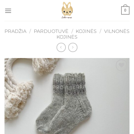
Skip
0
to
content
PRADŽIA
/
PARDUOTUVĖ
/
KOJINĖS
/
VILNONĖS
KOJINĖS
Mėgstamiausias