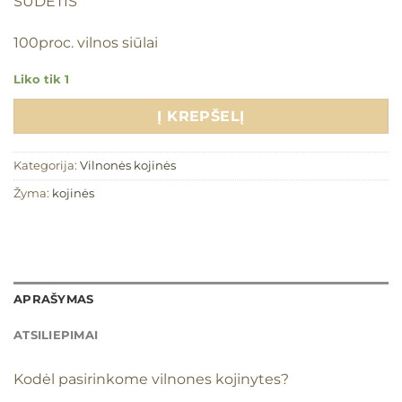
SUDĖTIS
100proc. vilnos siūlai
Liko tik 1
Į KREPŠELĮ
Kategorija:
Vilnonės kojinės
Žyma:
kojinės
APRAŠYMAS
ATSILIEPIMAI
Kodėl pasirinkome vilnones kojinytes?