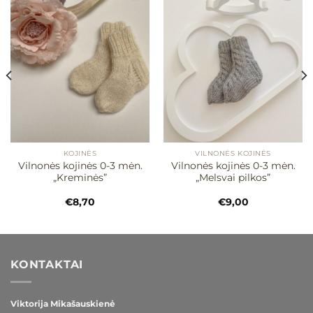
Mėgstamiausias
Mėgstamiausias
KOJINĖS
VILNONĖS KOJINĖS
Vilnonės kojinės 0-3 mėn.
Vilnonės kojinės 0-3 mėn.
„Kreminės”
„Melsvai pilkos”
€
8,70
€
9,00
KONTAKTAI
Viktorija Mikašauskienė