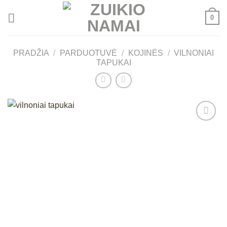
Skip
0
to
content
PRADŽIA
/
PARDUOTUVĖ
/
KOJINĖS
/
VILNONIAI
TAPUKAI
Mėgstamiausias