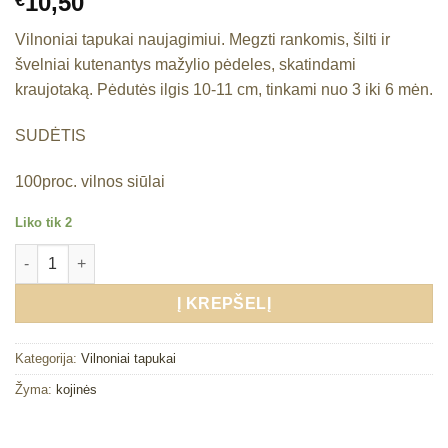
10,50
€
Vilnoniai tapukai naujagimiui. Megzti rankomis, šilti ir
švelniai kutenantys mažylio pėdeles, skatindami
kraujotaką. Pėdutės ilgis 10-11 cm, tinkami nuo 3 iki 6 mėn.
SUDĖTIS
100proc. vilnos siūlai
Liko tik 2
produkto kiekis: Vilnoniai tapukai 3-6 mėn. "Pieno baltumo"
Į KREPŠELĮ
Kategorija:
Vilnoniai tapukai
Žyma:
kojinės