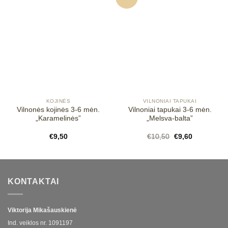
Mėgstamiausias
Mėgstamiausias
KOJINĖS
VILNONIAI TAPUKAI
Vilnonės kojinės 3-6 mėn.
Vilnoniai tapukai 3-6 mėn.
„Karamelinės”
„Melsva-balta”
Original
Current
€
9,50
€
10,50
€
9,60
price
price
was:
is:
€10,50.
€9,60.
KONTAKTAI
Viktorija Mikašauskienė
Ind. veiklos nr.
1091197