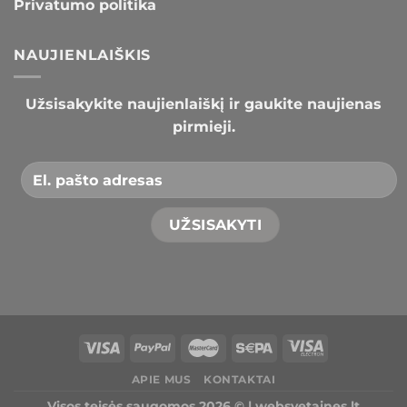
Privatumo politika
NAUJIENLAIŠKIS
Užsisakykite naujienlaiškį ir gaukite naujienas
pirmieji.
APIE MUS
KONTAKTAI
Visos teisės saugomos 2026 © |
websvetaines.lt