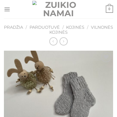
Skip
0
to
content
PRADŽIA
/
PARDUOTUVĖ
/
KOJINĖS
/
VILNONĖS
KOJINĖS
Mėgstamiausias