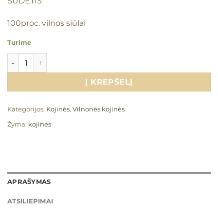
SUDĖTIS
100proc. vilnos siūlai
Turime
produkto kiekis: Vilnonės kojinės 0-3 mėn. "Šviesiai pilkos"
Į KREPŠELĮ
Kategorijos:
Kojinės
,
Vilnonės kojinės
Žyma:
kojinės
APRAŠYMAS
ATSILIEPIMAI