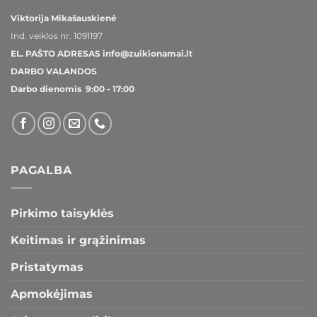
Viktorija Mikašauskienė
Ind. veiklos nr.
1091197
EL. PAŠTO ADRESAS
info@zuikionamai.lt
DARBO VALANDOS
Darbo dienomis 9:00 - 17:00
PAGALBA
Pirkimo taisyklės
Keitimas ir grąžinimas
Pristatymas
Apmokėjimas