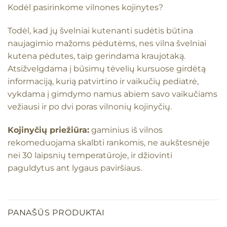
Kodėl pasirinkome vilnones kojinytes?
Todėl, kad jų švelniai kutenanti sudėtis būtina
naujagimio mažoms pėdutėms, nes vilna švelniai
kutena pėdutes, taip gerindama kraujotaką.
Atsižvelgdama į būsimų tėvelių kursuose girdėtą
informaciją, kurią patvirtino ir vaikučių pediatrė,
vykdama į gimdymo namus abiem savo vaikučiams
vežiausi ir po dvi poras vilnonių kojinyčių.
Kojinyčių priežiūra:
gaminius iš vilnos
rekomeduojama skalbti rankomis, ne aukštesnėje
nei 30 laipsnių temperatūroje, ir džiovinti
paguldytus ant lygaus paviršiaus.
PANAŠŪS PRODUKTAI