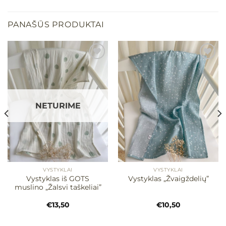
PANAŠŪS PRODUKTAI
Mėgstamiausias
Mėgstamiausias
NETURIME
VYSTYKLAI
VYSTYKLAI
Vystyklas iš GOTS
Vystyklas „Žvaigždelių”
muslino „Žalsvi taškeliai”
€
13,50
€
10,50