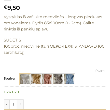
9,50
€
Vystyklas iš vafliuko medvilnės – lengvas pledukas
oro vonelėms. Dydis 85x100cm (+- 2cm). Galite
rinktis iš penkių splavų.
SUDĖTIS
100proc. medvilnė (turi OEKO-TEX® STANDARD 100
sertifikatą).
IŠVALYTI
Spalva
Liko tik 1
produkto kiekis: Vystyklas "Vafliukas"