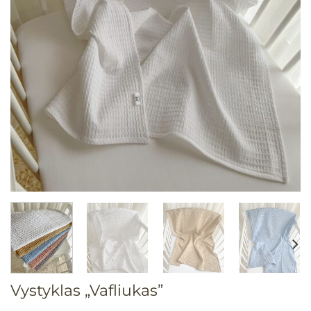
Vystyklas „Vafliukas”