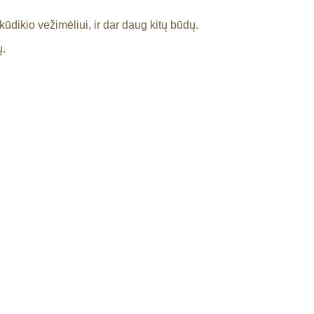
dikio vežimėliui, ir dar daug kitų būdų.
ų.