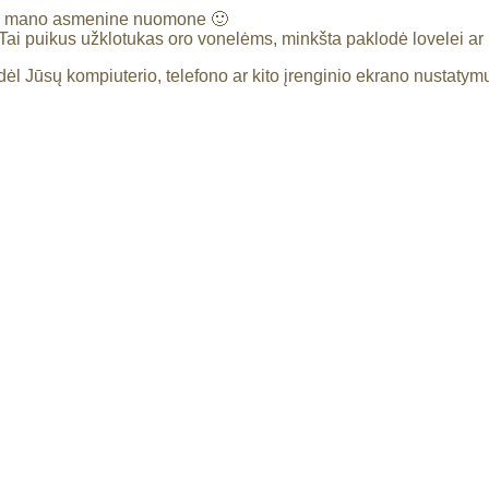
. mano asmenine nuomone 🙂
ai puikus užklotukas oro vonelėms, minkšta paklodė lovelei ar kū
dėl Jūsų kompiuterio, telefono ar kito įrenginio ekrano nustatym