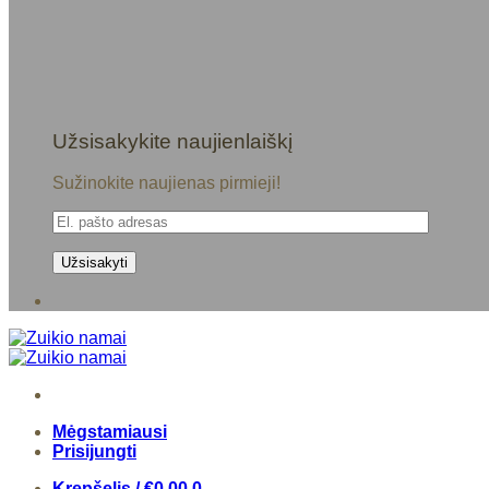
Užsisakykite naujienlaiškį
Sužinokite naujienas pirmieji!
Mėgstamiausi
Prisijungti
Krepšelis /
€
0,00
0