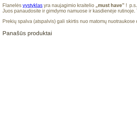
Flanelės
vystyklas
yra naujagimio kraitelio
„must have”
! p.s
Juos panaudosite ir gimdymo namuose ir kasdienėje rutinoje. T
Prekių spalva (atspalvis) gali skirtis nuo matomų nuotraukose 
Panašūs produktai