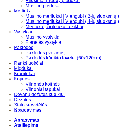
Pliušiniai | Teddy pledukai
Muslino pledukai
Merliukai
Muslino merliukai | Viengubi ( 2-jų sluoksnių )
Muslino merliukai | Viengubi ( 4-ių sluoksnių )
Merliukai, čiulptuko laikikliai
Vystyklai
Muslino vystyklai
Flanelės vystyklai
Paklodės
Paklodės į vežimėlį
Paklodės kūdikio lovelei (60x120cm)
Rankšluoščiai
Migdukai
Kramtukai
Kojinės
Vilnonės kojinės
Vilnoniai tapukai
Dovanų dėžutės kūdikiui
Dėžutės
Stalo servetėlės
Išpardavimas
Aprašymas
Atsiliepimai