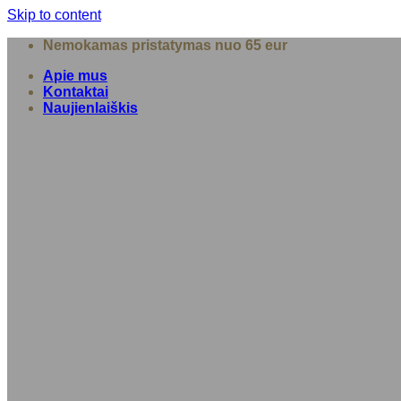
Skip to content
Nemokamas pristatymas nuo 65 eur
Apie mus
Kontaktai
Naujienlaiškis