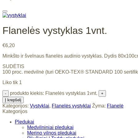
Flanelės vystyklas 1vnt.
€
6,20
Minkšto ir švelnaus flanelės audinio vystyklas. Dydis 80x100cm 
SUDĖTIS
100 proc. medvilnė (turi OEKO-TEX® STANDARD 100 sertifik
Liko tik 1
produkto kiekis: Flanelės vystyklas 1vnt.
Į krepšelį
Kategorijos:
Vystyklai
,
Flanelės vystyklai
Žyma:
Flanelė
Kategorijos
Pledukai
Medvilniniai pledukai
Merino vilnos pledukai