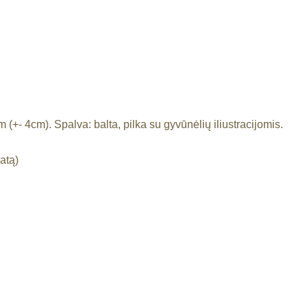
(+- 4cm). Spalva: balta, pilka su gyvūnėlių iliustracijomis.
atą)