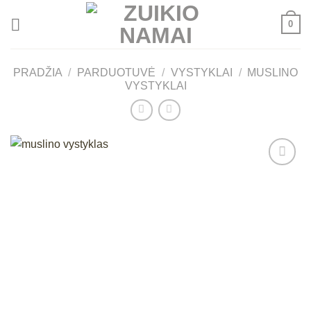
Skip
0
to
content
PRADŽIA
/
PARDUOTUVĖ
/
VYSTYKLAI
/
MUSLINO
VYSTYKLAI
Mėgstamiausias