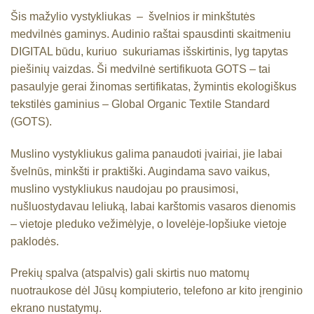
Šis mažylio vystykliukas – švelnios ir minkštutės
medvilnės gaminys. Audinio raštai spausdinti skaitmeniu
DIGITAL būdu, kuriuo sukuriamas išskirtinis, lyg tapytas
piešinių vaizdas. Ši medvilnė sertifikuota GOTS – tai
pasaulyje gerai žinomas sertifikatas, žymintis ekologiškus
tekstilės gaminius – Global Organic Textile Standard
(GOTS).
Muslino vystykliukus galima panaudoti įvairiai, jie labai
švelnūs, minkšti ir praktiški. Augindama savo vaikus,
muslino vystykliukus naudojau po prausimosi,
nušluostydavau leliuką, labai karštomis vasaros dienomis
– vietoje pleduko vežimėlyje, o lovelėje-lopšiuke vietoje
paklodės.
Prekių spalva (atspalvis) gali skirtis nuo matomų
nuotraukose dėl Jūsų kompiuterio, telefono ar kito įrenginio
ekrano nustatymų.