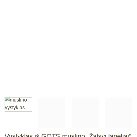
Vystyklas iš GOTS muslino „Žalsvi lapeliai”