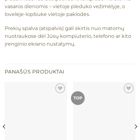
vasaros dienomis – vietoje pleduko vežimėlyje, o
lovelėje-lopšiuke vietoje paklodės.
Prekių spalva (atspalvis) gali skirtis nuo matomų
nuotraukose dėl Jūsų kompiuterio, telefono ar kito
įrenginio ekrano nustatymų.
PANAŠŪS PRODUKTAI
TOP
Mėgstamiausias
Mėgstamiausias