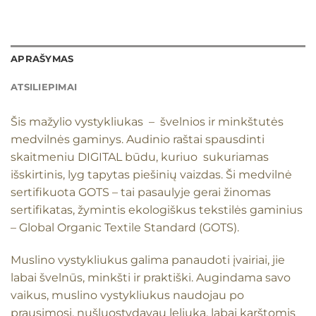
APRAŠYMAS
ATSILIEPIMAI
Šis mažylio vystykliukas – švelnios ir minkštutės
medvilnės gaminys. Audinio raštai spausdinti
skaitmeniu DIGITAL būdu, kuriuo sukuriamas
išskirtinis, lyg tapytas piešinių vaizdas. Ši medvilnė
sertifikuota GOTS – tai pasaulyje gerai žinomas
sertifikatas, žymintis ekologiškus tekstilės gaminius
– Global Organic Textile Standard (GOTS).
Muslino vystykliukus galima panaudoti įvairiai, jie
labai švelnūs, minkšti ir praktiški. Augindama savo
vaikus, muslino vystykliukus naudojau po
prausimosi, nušluostydavau leliuką, labai karštomis