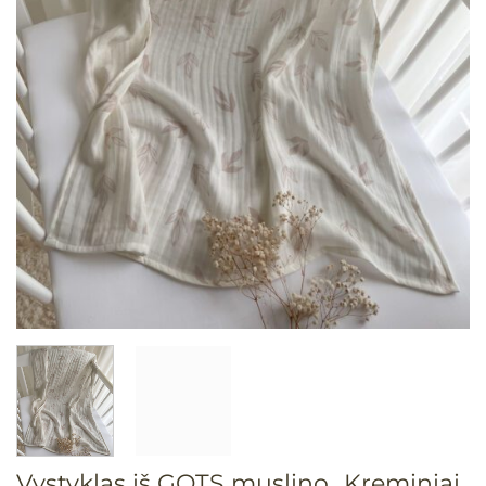
Vystyklas iš GOTS muslino „Kreminiai