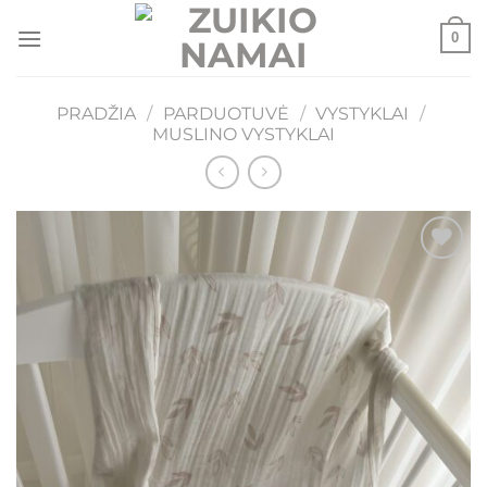
Skip
0
to
content
PRADŽIA
/
PARDUOTUVĖ
/
VYSTYKLAI
/
MUSLINO VYSTYKLAI
Mėgstamiausias