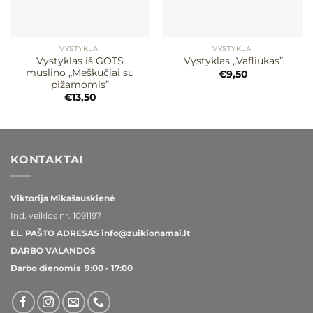
VYSTYKLAI
VYSTYKLAI
Vystyklas iš GOTS
Vystyklas „Vafliukas”
muslino „Meškučiai su
€
9,50
pižamomis”
€
13,50
KONTAKTAI
Viktorija Mikašauskienė
Ind. veiklos nr.
1091197
EL. PAŠTO ADRESAS
info@zuikionamai.lt
DARBO VALANDOS
Darbo dienomis 9:00 - 17:00