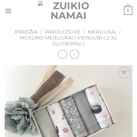
Skip
0
to
content
PRADŽIA
/
PARDUOTUVĖ
/
MERLIUKAI
/
MUSLINO MERLIUKAI | VIENGUBI ( 2-JŲ
SLUOKSNIŲ )
Mėgstamiausias