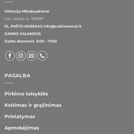
Viktorija Mikašauskienė
Ind. veiklos nr.
1091197
EL. PAŠTO ADRESAS
info@zuikionamai.lt
DARBO VALANDOS
Darbo dienomis 9:00 - 17:00
PAGALBA
Pirkimo taisyklės
Keitimas ir grąžinimas
Pristatymas
Apmokėjimas