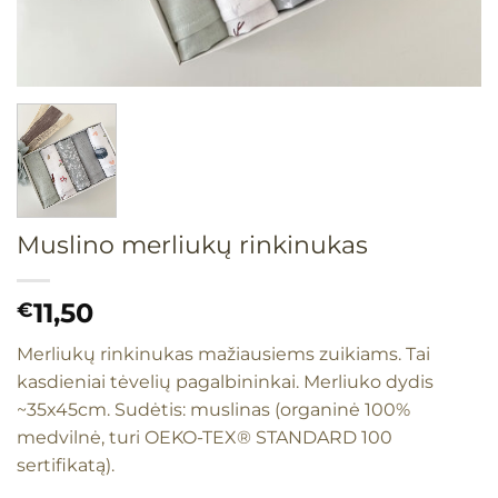
Muslino merliukų rinkinukas
11,50
€
Merliukų rinkinukas mažiausiems zuikiams. Tai
kasdieniai tėvelių pagalbininkai. Merliuko dydis
~35x45cm. Sudėtis: muslinas (organinė 100%
medvilnė, turi OEKO-TEX® STANDARD 100
sertifikatą).