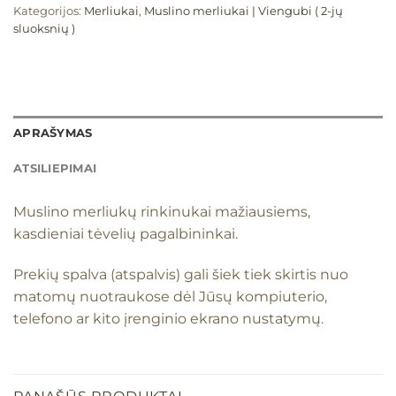
Kategorijos:
Merliukai
,
Muslino merliukai | Viengubi ( 2-jų
sluoksnių )
APRAŠYMAS
ATSILIEPIMAI
Muslino merliukų rinkinukai mažiausiems,
kasdieniai tėvelių pagalbininkai.
Prekių spalva (atspalvis) gali šiek tiek skirtis nuo
matomų nuotraukose dėl Jūsų kompiuterio,
telefono ar kito įrenginio ekrano nustatymų.