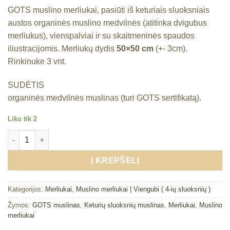
GOTS muslino merliukai, pasiūti iš keturiais sluoksniais
austos organinės muslino medvilnės (atitinka dvigubus
merliukus), vienspalviai ir su skaitmeninės spaudos
iliustracijomis. Merliukų dydis
50×50 cm
(+- 3cm).
Rinkinuke 3 vnt.
SUDĖTIS
organinės medvilnės muslinas (turi GOTS sertifikatą).
Liko tik 2
produkto kiekis: GOTS muslino merliukai (50x50cm) 3vnt.
Į KREPŠELĮ
Kategorijos:
Merliukai
,
Muslino merliukai | Viengubi ( 4-ių sluoksnių )
Žymos:
GOTS muslinas
,
Keturių sluoksnių muslinas
,
Merliukai
,
Muslino
merliukai