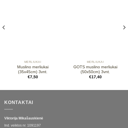
Mėgstamiausias
Mėgstamiausias
MERLIUKAI
MERLIUKAI
Muslino merliukai
GOTS muslino merliukai
(35x45cm) 3vnt.
(50x50cm) 3vnt.
€
7,50
€
17,40
KONTAKTAI
Viktorija Mikašauskienė
Ind. veiklos nr.
1091197