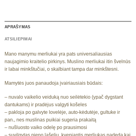
APRAŠYMAS
ATSILIEPIMAI
Mano manymu merliukai yra pats universaliausias
naujagimio kraitelio pirkinys. Muslino merliukai itin švelnūs
ir labai minkštučiai, o skalbiant tampa dar minkštesni.
Mamytės juos panaudoja įvairiausiais būdais:
– nuvalo vaikelio veiduką nuo seilėtekio (ypač dygstant
dantukams) ir pradėjus valgyti košeles
– pakloja po galvyte lovelėje, auto-kėdutėje, gultuke ir
pan., nes muslinas puikiai sugeria prakaitą
– nušluosto vaiko odelę po prausimosi
– suvilgytas pieno lašeliu, kvepiantis merliukas padeda kai