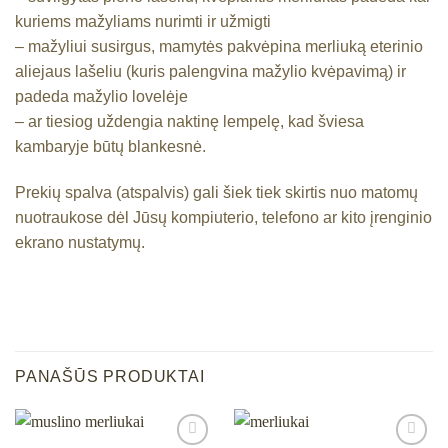
kuriems mažyliams nurimti ir užmigti
– mažyliui susirgus, mamytės pakvėpina merliuką eterinio
aliejaus lašeliu (kuris palengvina mažylio kvėpavimą) ir
padeda mažylio lovelėje
– ar tiesiog uždengia naktinę lempelę, kad šviesa
kambaryje būtų blankesnė.
Prekių spalva (atspalvis) gali šiek tiek skirtis nuo matomų
nuotraukose dėl Jūsų kompiuterio, telefono ar kito įrenginio
ekrano nustatymų.
PANAŠŪS PRODUKTAI