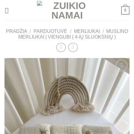
Skip
0
to
content
PRADŽIA
/
PARDUOTUVĖ
/
MERLIUKAI
/
MUSLINO
MERLIUKAI | VIENGUBI ( 4-IŲ SLUOKSNIŲ )
Mėgstamiausias