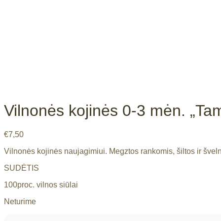
Vilnonės kojinės 0-3 mėn. „Tam
€
7,50
Vilnonės kojinės naujagimiui. Megztos rankomis, šiltos ir šve
SUDĖTIS
100proc. vilnos siūlai
Neturime