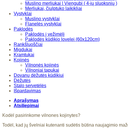
Muslino merliukai | Viengubi ( 4-ių sluoksnių )
Merliukai, čiulptuko laikikliai
Vystyklai
Muslino vystyklai
Flanelės vystyklai
Paklodės
Paklodės į vežimėlį
Paklodės kūdikio lovelei (60x120cm)
Rankšluoščiai
Migdukai
Kramtukai
Kojinės
Vilnonės kojinės
Vilnoniai tapukai
Dovanų dėžutės kūdikiui
Dėžutės
Stalo servetėlės
Išpardavimas
Aprašymas
Atsiliepimai
Kodėl pasirinkome vilnones kojinytes?
Todėl, kad jų švelniai kutenanti sudėtis būtina naujagimio ma