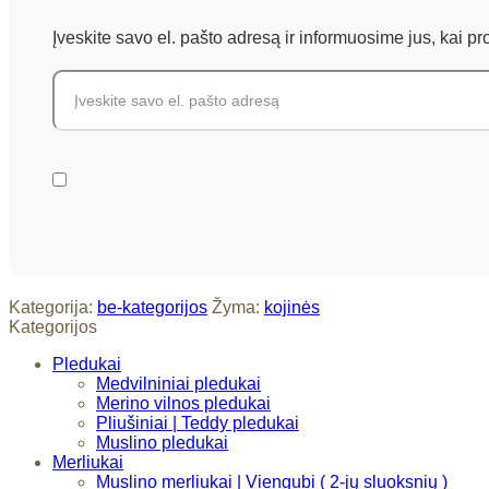
Įveskite savo el. pašto adresą ir informuosime jus, kai p
Kategorija:
be-kategorijos
Žyma:
kojinės
Kategorijos
Pledukai
Medvilniniai pledukai
Merino vilnos pledukai
Pliušiniai | Teddy pledukai
Muslino pledukai
Merliukai
Muslino merliukai | Viengubi ( 2-jų sluoksnių )