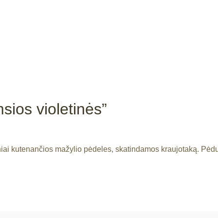
sios violetinės”
lniai kutenančios mažylio pėdeles, skatindamos kraujotaką. Pėdu