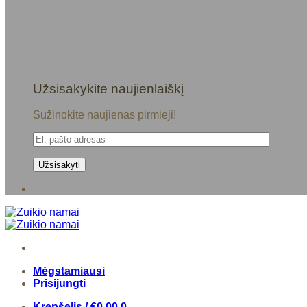
Užsisakykite naujienlaiškį
Sužinokite naujienas pirmieji!
Mėgstamiausi
Prisijungti
Krepšelis /
€
0,00
0