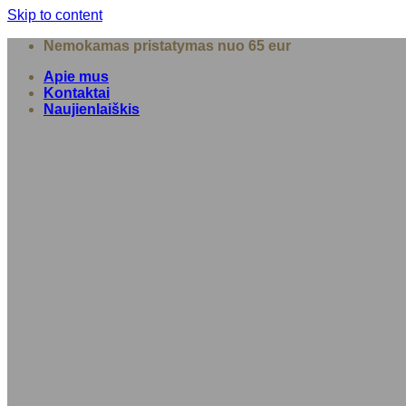
Skip to content
Nemokamas pristatymas nuo 65 eur
Apie mus
Kontaktai
Naujienlaiškis