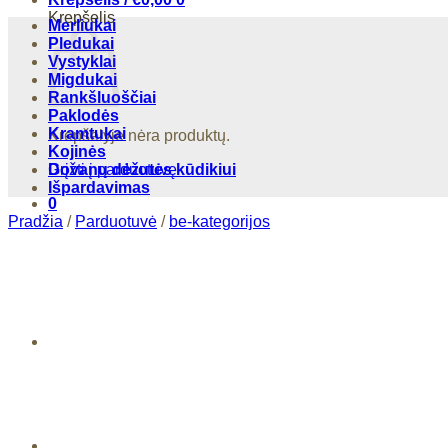
Krepšelis
Merliukai
Pledukai
Vystyklai
Migdukai
Rankšluoščiai
Paklodės
Kramtukai
Krepšelyje nėra produktų.
Kojinės
Grįžti į parduotuvę
Dovanų dėžutės kūdikiui
Išpardavimas
0
Pradžia
/
Parduotuvė
/
be-kategorijos