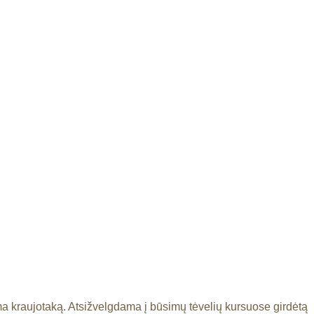
ma kraujotaką. Atsižvelgdama į būsimų tėvelių kursuose girdėtą