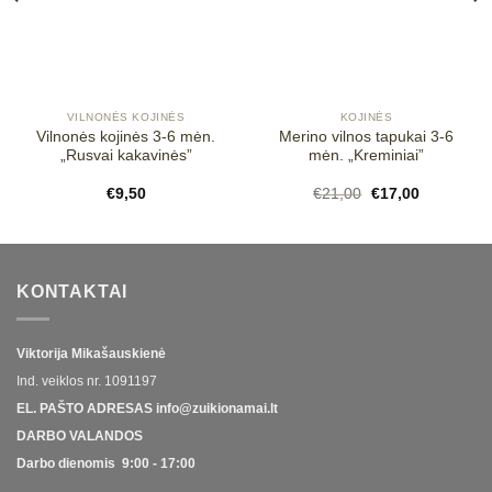
VILNONĖS KOJINĖS
KOJINĖS
Vilnonės kojinės 3-6 mėn.
Merino vilnos tapukai 3-6
„Rusvai kakavinės”
mėn. „Kreminiai”
Original
Current
€
9,50
€
21,00
€
17,00
price
price
was:
is:
€21,00.
€17,00.
KONTAKTAI
Viktorija Mikašauskienė
Ind. veiklos nr.
1091197
EL. PAŠTO ADRESAS
info@zuikionamai.lt
DARBO VALANDOS
Darbo dienomis 9:00 - 17:00