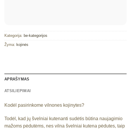
Kategorija:
be-kategorijos
Žyma:
kojinės
APRAŠYMAS
ATSILIEPIMAI
Kodėl pasirinkome vilnones kojinytes?
Todėl, kad jų švelniai kutenanti sudėtis būtina naujagimio
mažoms pėdutėms, nes vilna švelniai kutena pėdutes, taip