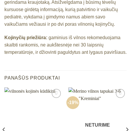
gerindama kraujotaką. Atsižvelgdama į būsimų tėvelių
kursuose girdėtą informaciją, kurią patvirtino ir vaikučių
pediatrė, vykdama į gimdymo namus abiem savo
vaikučiams vežiausi ir po dvi poras vilnonių kojinyčių.
Kojinyčių priežiūra:
gaminius iš vilnos rekomeduojama
skalbti rankomis, ne aukštesnėje nei 30 laipsnių
temperatūroje, ir džiovinti paguldytus ant lygaus paviršiaus.
PANAŠŪS PRODUKTAI
-19%
Mėgstamiausias
Mėgstamiausias
NETURIME