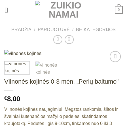
Skip
0
to
content
PRADŽIA
/
PARDUOTUVĖ
/
BE-KATEGORIJOS
Mėgstamiausias
Vilnonės kojinės 0-3 mėn. „Perlų baltumo”
8,00
€
Vilnonės kojinės naujagimiui. Megztos rankomis, šiltos ir
švelniai kutenančios mažylio pėdeles, skatindamos
kraujotaką. Pėdutės ilgis 9-10cm, tinkamos nuo 0 iki 3