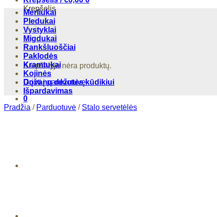
Krepšelis
Merliukai
Pledukai
Vystyklai
Migdukai
Rankšluoščiai
Paklodės
Kramtukai
Krepšelyje nėra produktų.
Kojinės
Grįžti į parduotuvę
Dovanų dėžutės kūdikiui
Išpardavimas
0
Pradžia
/
Parduotuvė
/
Stalo servetėlės