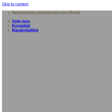
Skip to content
Nemokamas pristatymas nuo 65 eur
Apie mus
Kontaktai
Naujienlaiškis