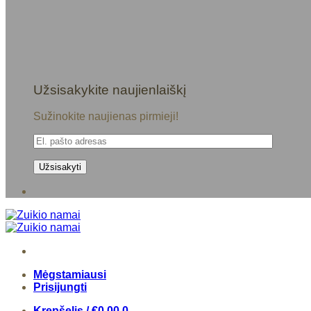
Užsisakykite naujienlaiškį
Sužinokite naujienas pirmieji!
Mėgstamiausi
Prisijungti
Krepšelis /
€
0,00
0