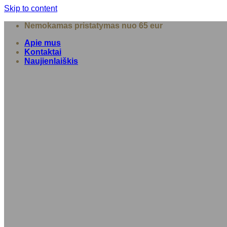
Skip to content
Nemokamas pristatymas nuo 65 eur
Apie mus
Kontaktai
Naujienlaiškis