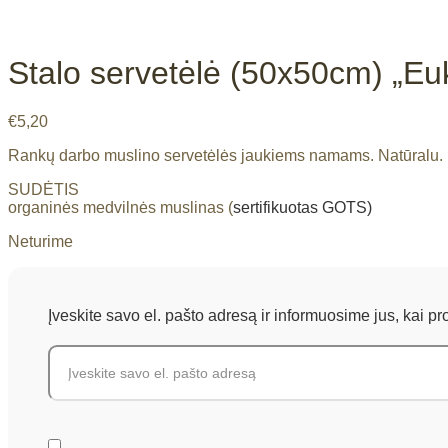
Stalo servetėlė (50x50cm) „Euk
€
5,20
Rankų darbo muslino servetėlės jaukiems namams. Natūralu. M
SUDĖTIS
organinės medvilnės muslinas (
sertifikuotas GOTS)
Neturime
Įveskite savo el. pašto adresą ir informuosime jus, kai p