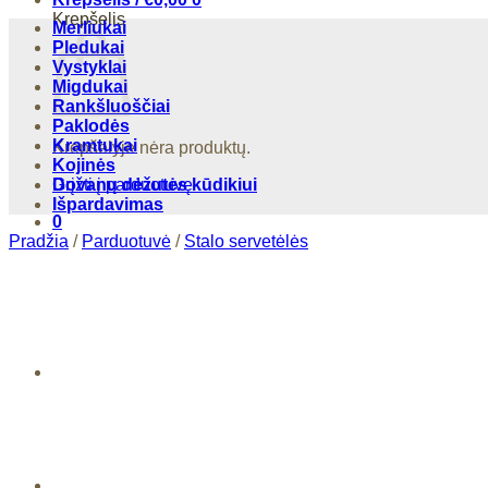
Krepšelis
Merliukai
Pledukai
Vystyklai
Migdukai
Rankšluoščiai
Paklodės
Kramtukai
Krepšelyje nėra produktų.
Kojinės
Grįžti į parduotuvę
Dovanų dėžutės kūdikiui
Išpardavimas
0
Pradžia
/
Parduotuvė
/
Stalo servetėlės