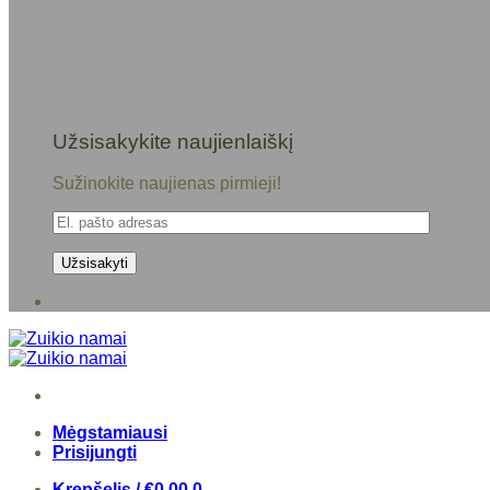
Užsisakykite naujienlaiškį
Sužinokite naujienas pirmieji!
Mėgstamiausi
Prisijungti
Krepšelis /
€
0,00
0