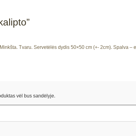
alipto”
inkšta. Tvaru. Servetėlės dydis 50×50 cm (+- 2cm). Spalva – e
roduktas vėl bus sandėlyje.