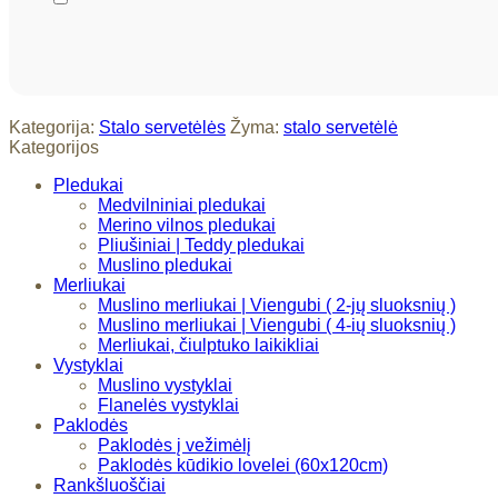
Kategorija:
Stalo servetėlės
Žyma:
stalo servetėlė
Kategorijos
Pledukai
Medvilniniai pledukai
Merino vilnos pledukai
Pliušiniai | Teddy pledukai
Muslino pledukai
Merliukai
Muslino merliukai | Viengubi ( 2-jų sluoksnių )
Muslino merliukai | Viengubi ( 4-ių sluoksnių )
Merliukai, čiulptuko laikikliai
Vystyklai
Muslino vystyklai
Flanelės vystyklai
Paklodės
Paklodės į vežimėlį
Paklodės kūdikio lovelei (60x120cm)
Rankšluoščiai