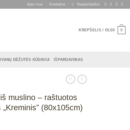
Apie mus
Kontaktai
Naujienlaiškis
0
KREPŠELIS /
€
0,00
OVANŲ DĖŽUTĖS KŪDIKIUI
IŠPARDAVIMAS
iš muslino – raštuotos
 „Kreminis” (80x105cm)