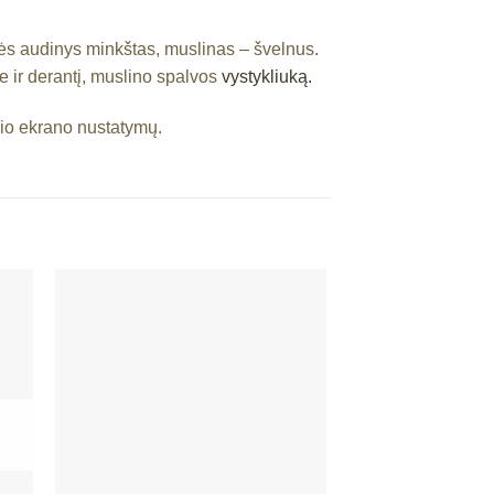
nės audinys minkštas, muslinas – švelnus.
me ir derantį, muslino spalvos
vystykliuką.
nio ekrano nustatymų.
ias
Mėgstamiausias