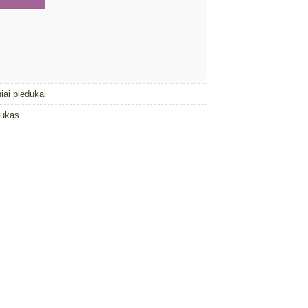
iai pledukai
dukas