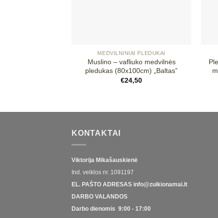
+
+
MEDVILNINIAI PLEDUKAI
Muslino – vafliuko medvilnės
Pl
pledukas (80x100cm) „Baltas”
m
€
24,50
KONTAKTAI
Viktorija Mikašauskienė
Ind. veiklos nr.
1091197
EL. PAŠTO ADRESAS
info@zuikionamai.lt
DARBO VALANDOS
Darbo dienomis 9:00 - 17:00