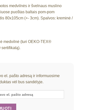
uotos medvilnės ir švelnaus muslino
iuose puoštas baltais pom-pom
dis 80x105cm (+- 3cm). Spalvos: kreminė /
nė medvilnė (turi OEKO-TEX®
rtifikatą).
vo el. pašto adresą ir informuosime
oduktas vėl bus sandėlyje.