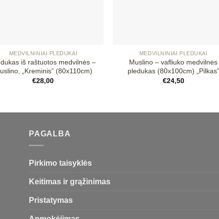
+
MEDVILNINIAI PLEDUKAI
MEDVILNINIAI PLEDUKAI
edukas iš raštuotos medvilnės –
Muslino – vafliuko medvilnės
uslino, „Kreminis” (80x110cm)
pledukas (80x100cm) „Pilkas
€
28,00
€
24,50
PAGALBA
Pirkimo taisyklės
Keitimas ir grąžinimas
Pristatymas
Apmokėjimas