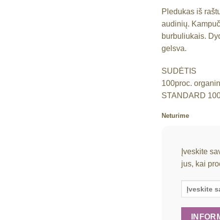
Pledukas iš rašt
audinių. Kampuč
Mėgstamiausias
burbuliukais. Dy
gelsva.
SUDĖTIS
100proc. organi
STANDARD 100 se
Neturime
Įveskite sa
jus, kai pr