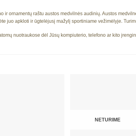
ino ir ornamentų raštu austos medvilnės audinių. Austos medvil
ėte juo apkloti ir ūgtelėjusį mažylį sportiniame vežimėlyje. Turi
matomų nuotraukose dėl Jūsų kompiuterio, telefono ar kito įrengi
NETURIME
Mėgstamiausias
Mėgstamiaus