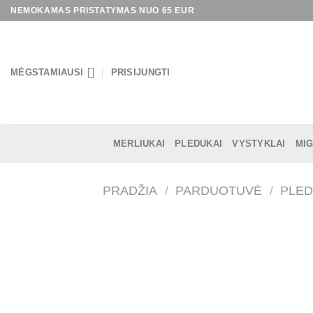
Skip
NEMOKAMAS PRISTATYMAS NUO 65 EUR
to
content
MĖGSTAMIAUSI
PRISIJUNGTI
MERLIUKAI
PLEDUKAI
VYSTYKLAI
MIG
PRADŽIA
/
PARDUOTUVĖ
/
PLED