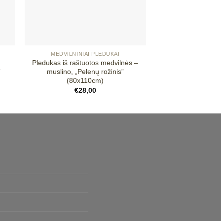
+
+
MEDVILNINIAI PLEDUKAI
MEDVILNINIA
Pledukas iš raštuotos medvilnės –
Pledukas iš raštu
”
muslino, „Pelenų rožinis”
muslino, „Pilka
(80x110cm)
€
28,
€
28,00