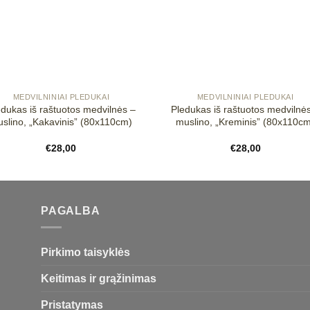
+
MEDVILNINIAI PLEDUKAI
MEDVILNINIAI PLEDUKAI
edukas iš raštuotos medvilnės –
Pledukas iš raštuotos medvilnė
slino, „Kakavinis” (80x110cm)
muslino, „Kreminis” (80x110c
€
28,00
€
28,00
PAGALBA
Pirkimo taisyklės
Keitimas ir grąžinimas
Pristatymas