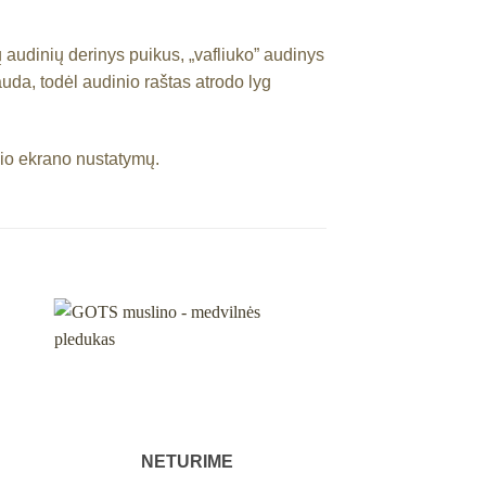
ų audinių derinys puikus, „vafliuko” audinys
auda, todėl audinio raštas atrodo lyg
nio ekrano nustatymų.
ias
Mėgstamiausias
NETURIME