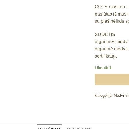
GOTS muslino – 
Mėgstamiausias
pasiūtas iš musli
su piešinėliais 
SUDĖTIS
organinės medvil
organinė medvi
sertifikatą).
Liko tik 1
Kategorija:
Medvilnin