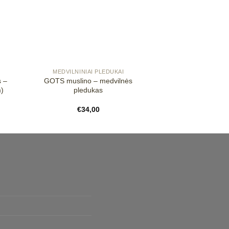
+
MEDVILNINIAI PLEDUKAI
s –
GOTS muslino – medvilnės
m)
pledukas
€
34,00