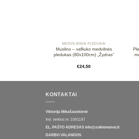
+
+
IAI PLEDUKAI
MEDVILNINIAI PLEDUKAI
iuko medvilnės
Muslino – vafliuko medvilnės
Pl
100cm) „Šviesus
pledukas (80x100cm) „Žydras”
mu
lkas”
4,50
€
24,50
KONTAKTAI
Viktorija Mikašauskienė
Ind. veiklos nr.
1091197
EL. PAŠTO ADRESAS
info@zuikionamai.lt
DARBO VALANDOS