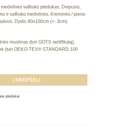
medvilnės vafliuko pledukas. Dvipusis,
no ir vafliuko medvilnės. Kreminės / pieno
spalvos. Dydis 80x100cm (+- 3cm).
nės muslinas (turi GOTS sertifikatą),
lnė (turi OEKO-TEX® STANDARD 100
Į KREPŠELĮ
iai pledukai