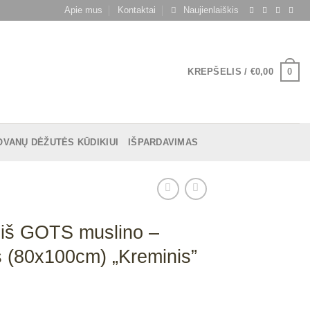
Apie mus
Kontaktai
Naujienlaiškis
0
KREPŠELIS /
€
0,00
OVANŲ DĖŽUTĖS KŪDIKIUI
IŠPARDAVIMAS
 iš GOTS muslino –
 (80x100cm) „Kreminis”