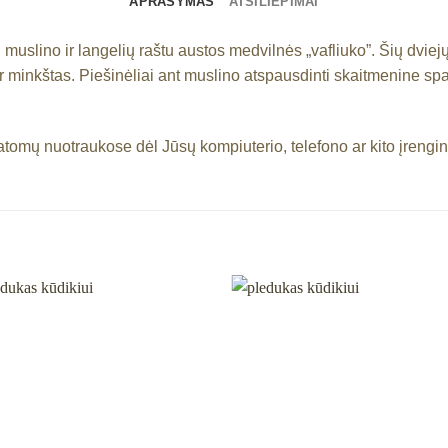
APRAŠYMAS
ATSILIEPIMAI
muslino ir langelių raštu austos medvilnės „vafliuko”. Šių dviej
 ir minkštas. Piešinėliai ant muslino atspausdinti skaitmenine sp
matomų nuotraukose dėl Jūsų kompiuterio, telefono ar kito įrengi
Mėgstamiausias
Mėgstamiaus