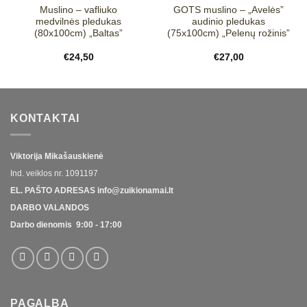
Muslino – vafliuko
GOTS muslino – „Avelės”
medvilnės pledukas
audinio pledukas
(80x100cm) „Baltas”
(75x100cm) „Pelenų rožinis”
€
24,50
€
27,00
KONTAKTAI
Viktorija Mikašauskienė
Ind. veiklos nr.
1091197
EL. PAŠTO ADRESAS
info@zuikionamai.lt
DARBO VALANDOS
Darbo dienomis 9:00 - 17:00
PAGALBA