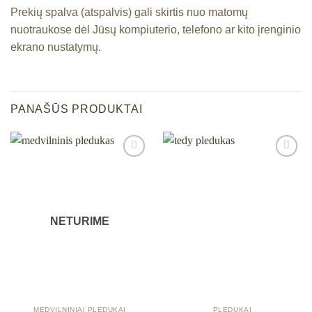
Prekių spalva (atspalvis) gali skirtis nuo matomų
nuotraukose dėl Jūsų kompiuterio, telefono ar kito įrenginio
ekrano nustatymų.
PANAŠŪS PRODUKTAI
Mėgstamiausias
Mėgstamiausias
NETURIME
MEDVILNINIAI PLEDUKAI
PLEDUKAI