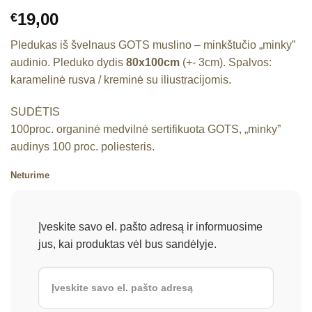
19,00
€
Pledukas iš švelnaus GOTS muslino – minkštučio „minky”
audinio. Pleduko dydis
80x100cm
(+- 3cm). Spalvos:
karamelinė rusva / kreminė su iliustracijomis.
SUDĖTIS
100proc. organinė medvilnė sertifikuota GOTS, „minky”
audinys 100 proc. poliesteris.
Neturime
Įveskite savo el. pašto adresą ir informuosime
jus, kai produktas vėl bus sandėlyje.