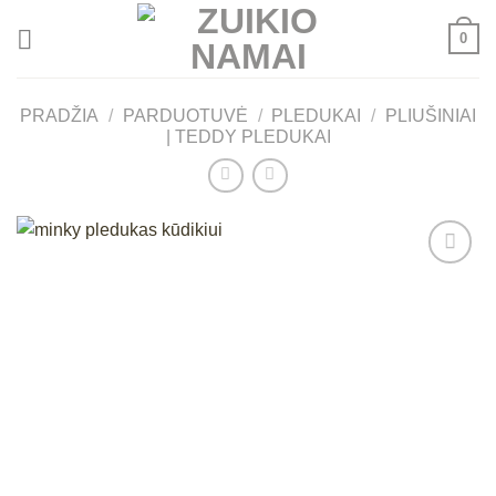
Skip
0
to
content
PRADŽIA
/
PARDUOTUVĖ
/
PLEDUKAI
/
PLIUŠINIAI
| TEDDY PLEDUKAI
Mėgstamiausias