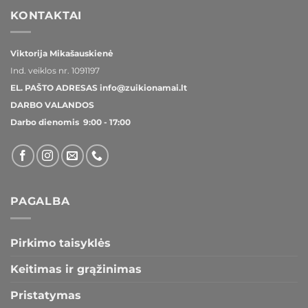
KONTAKTAI
Viktorija Mikašauskienė
Ind. veiklos nr.
1091197
EL. PAŠTO ADRESAS
info@zuikionamai.lt
DARBO VALANDOS
Darbo dienomis 9:00 - 17:00
PAGALBA
Pirkimo taisyklės
Keitimas ir grąžinimas
Pristatymas