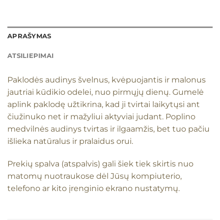
APRAŠYMAS
ATSILIEPIMAI
Paklodės audinys švelnus, kvėpuojantis ir malonus
jautriai kūdikio odelei, nuo pirmųjų dienų. Gumelė
aplink paklodę užtikrina, kad ji tvirtai laikytųsi ant
čiužinuko net ir mažyliui aktyviai judant. Poplino
medvilnės audinys tvirtas ir ilgaamžis, bet tuo pačiu
išlieka natūralus ir pralaidus orui.
Prekių spalva (atspalvis) gali šiek tiek skirtis nuo
matomų nuotraukose dėl Jūsų kompiuterio,
telefono ar kito įrenginio ekrano nustatymų.