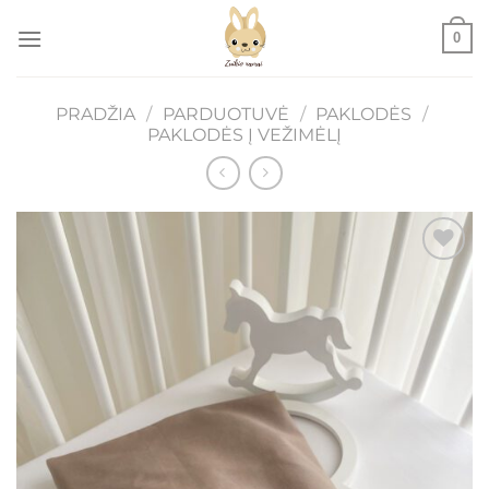
Skip
0
to
content
PRADŽIA
/
PARDUOTUVĖ
/
PAKLODĖS
/
PAKLODĖS Į VEŽIMĖLĮ
Mėgstamiausias