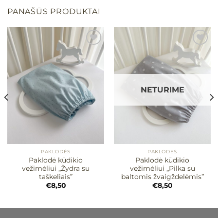
PANAŠŪS PRODUKTAI
Mėgstamiausias
Mėgstamiausias
NETURIME
PAKLODĖS
PAKLODĖS
Paklodė kūdikio
Paklodė kūdikio
vežimėliui „Žydra su
vežimėliui „Pilka su
taškeliais”
baltomis žvaigždelėmis”
€
8,50
€
8,50