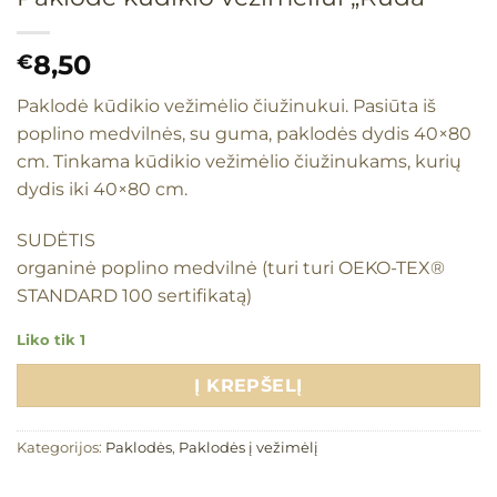
8,50
€
Paklodė kūdikio vežimėlio čiužinukui. Pasiūta iš
poplino medvilnės, su guma, paklodės dydis 40×80
cm. Tinkama kūdikio vežimėlio čiužinukams, kurių
dydis iki 40×80 cm.
SUDĖTIS
organinė poplino medvilnė (turi turi OEKO-TEX®
STANDARD 100 sertifikatą)
Liko tik 1
Į KREPŠELĮ
Kategorijos:
Paklodės
,
Paklodės į vežimėlį