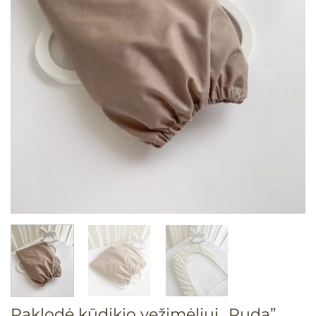
Paklodė kūdikio vežimėliui „Ruda”