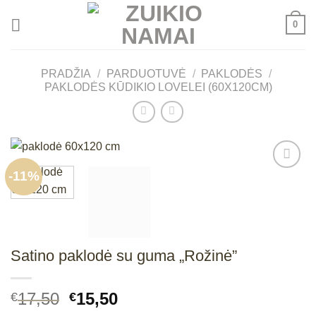
Skip
0
to
content
PRADŽIA
/
PARDUOTUVĖ
/
PAKLODĖS
/
PAKLODĖS KŪDIKIO LOVELEI (60X120CM)
-11%
Mėgstamiausias
Satino paklodė su guma „Rožinė”
Original
Current
17,50
15,50
€
€
price
price