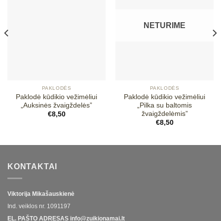
Mėgstamiausias
Mėgstamiausias
NETURIME
PAKLODĖS
PAKLODĖS
Paklodė kūdikio vežimėliui
Paklodė kūdikio vežimėliui
„Auksinės žvaigždelės”
„Pilka su baltomis
žvaigždelėmis”
€
8,50
€
8,50
KONTAKTAI
Viktorija Mikašauskienė
Ind. veiklos nr.
1091197
EL. PAŠTO ADRESAS
info@zuikionamai.lt