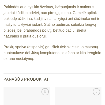
Paklodės audinys itin švelnus, kvėpuojantis ir malonus
jautriai kūdikio odelei, nuo pirmųjų dienų. Gumelė aplink
paklodę užtikrina, kad ji tvirtai laikytųsi ant čiužinuko net ir
mažyliui aktyviai judant. Satino audimas suteikia lengvą
blizgesį bei prabangos pojūtį, bet tuo pačiu išlieka
natūralus ir pralaidus orui.
Prekių spalva (atspalvis) gali šiek tiek skirtis nuo matomų
nuotraukose dėl Jūsų kompiuterio, telefono ar kito įrenginio
ekrano nustatymų.
PANAŠŪS PRODUKTAI