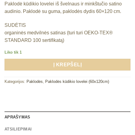
Paklodė kūdikio lovelei iš švelnaus ir minkštučio satino
was:
is:
audinio. Paklodė su guma, paklodės dydis 60×120 cm.
€17,50.
€15,50.
SUDĖTIS
organinės medvilnės satinas (turi turi OEKO-TEX®
STANDARD 100 sertifikatą)
Liko tik 1
Į KREPŠELĮ
Kategorijos:
Paklodės
,
Paklodės kūdikio lovelei (60x120cm)
APRAŠYMAS
ATSILIEPIMAI