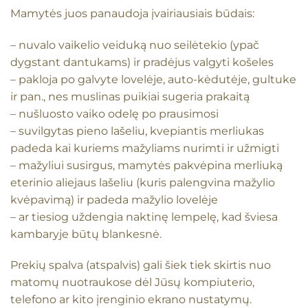
Mamytės juos panaudoja įvairiausiais būdais:
– nuvalo vaikelio veiduką nuo seilėtekio (ypač
dygstant dantukams) ir pradėjus valgyti košeles
– pakloja po galvyte lovelėje, auto-kėdutėje, gultuke
ir pan., nes muslinas puikiai sugeria prakaitą
– nušluosto vaiko odelę po prausimosi
– suvilgytas pieno lašeliu, kvepiantis merliukas
padeda kai kuriems mažyliams nurimti ir užmigti
– mažyliui susirgus, mamytės pakvėpina merliuką
eterinio aliejaus lašeliu (kuris palengvina mažylio
kvėpavimą) ir padeda mažylio lovelėje
– ar tiesiog uždengia naktinę lempelę, kad šviesa
kambaryje būtų blankesnė.
Prekių spalva (atspalvis) gali šiek tiek skirtis nuo
matomų nuotraukose dėl Jūsų kompiuterio,
telefono ar kito įrenginio ekrano nustatymų.