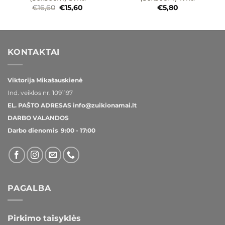
Original
Current
€
16,60
€
15,60
€
5,80
price
price
was:
is:
€16,60.
€15,60.
KONTAKTAI
Viktorija Mikašauskienė
Ind. veiklos nr.
1091197
EL. PAŠTO ADRESAS
info@zuikionamai.lt
DARBO VALANDOS
Darbo dienomis 9:00 - 17:00
PAGALBA
Pirkimo taisyklės