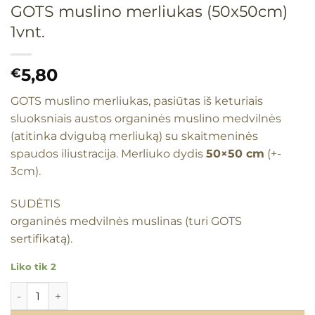
GOTS muslino merliukas (50x50cm)
1vnt.
5,80
€
GOTS muslino merliukas, pasiūtas iš keturiais
sluoksniais austos organinės muslino medvilnės
(atitinka dvigubą merliuką) su skaitmeninės
spaudos iliustracija. Merliuko dydis
50×50 cm
(+-
3cm).
SUDĖTIS
organinės medvilnės muslinas (turi GOTS
sertifikatą).
Liko tik 2
produkto kiekis: GOTS muslino merliukas (50x50cm) 1vnt.