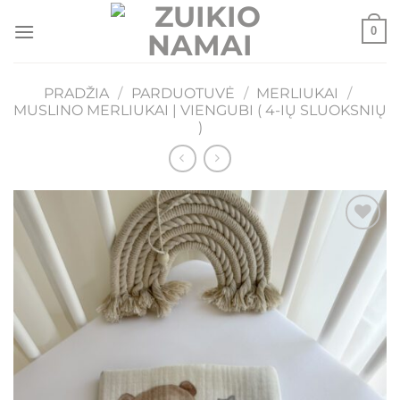
Skip
0
to
content
PRADŽIA
/
PARDUOTUVĖ
/
MERLIUKAI
/
MUSLINO MERLIUKAI | VIENGUBI ( 4-IŲ SLUOKSNIŲ
)
Mėgstamiausias