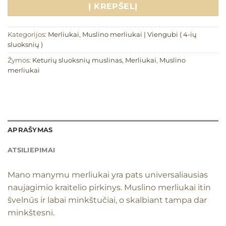
Į KREPŠELĮ
Kategorijos:
Merliukai
,
Muslino merliukai | Viengubi ( 4-ių
sluoksnių )
Žymos:
Keturių sluoksnių muslinas
,
Merliukai
,
Muslino
merliukai
APRAŠYMAS
ATSILIEPIMAI
Mano manymu merliukai yra pats universaliausias
naujagimio kraitelio pirkinys. Muslino merliukai itin
švelnūs ir labai minkštučiai, o skalbiant tampa dar
minkštesni.