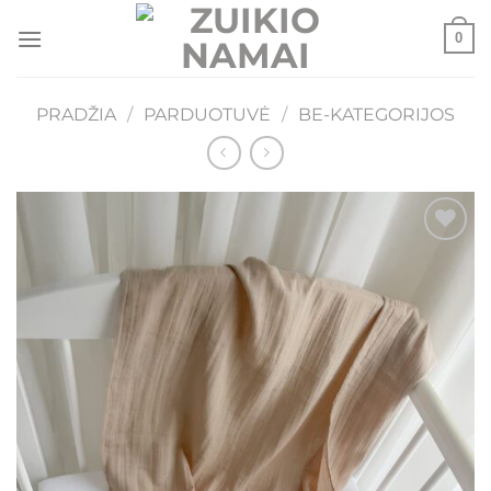
Skip
0
to
content
PRADŽIA
/
PARDUOTUVĖ
/
BE-KATEGORIJOS
Mėgstamiausias