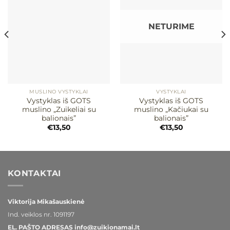
Mėgstamiausias
Mėgstamiausias
NETURIME
MUSLINO VYSTYKLAI
VYSTYKLAI
Vystyklas iš GOTS
Vystyklas iš GOTS
muslino „Zuikeliai su
muslino „Kačiukai su
balionais”
balionais”
€
13,50
€
13,50
KONTAKTAI
Viktorija Mikašauskienė
Ind. veiklos nr.
1091197
EL. PAŠTO ADRESAS
info@zuikionamai.lt