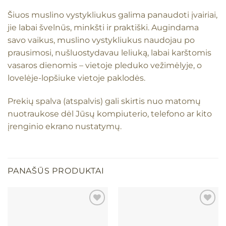
Šiuos muslino vystykliukus galima panaudoti įvairiai,
jie labai švelnūs, minkšti ir praktiški. Augindama
savo vaikus, muslino vystykliukus naudojau po
prausimosi, nušluostydavau leliuką, labai karštomis
vasaros dienomis – vietoje pleduko vežimėlyje, o
lovelėje-lopšiuke vietoje paklodės.
Prekių spalva (atspalvis) gali skirtis nuo matomų
nuotraukose dėl Jūsų kompiuterio, telefono ar kito
įrenginio ekrano nustatymų.
PANAŠŪS PRODUKTAI