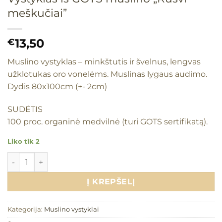
meškučiai”
13,50
€
Muslino vystyklas – minkštutis ir švelnus, lengvas
užklotukas oro vonelėms. Muslinas lygaus audimo.
Dydis 80x100cm (+- 2cm)
SUDĖTIS
100 proc. organinė medvilnė (turi GOTS sertifikatą).
Liko tik 2
produkto kiekis: Vystyklas iš GOTS muslino "Rusvi meškuči
Į KREPŠELĮ
Kategorija:
Muslino vystyklai