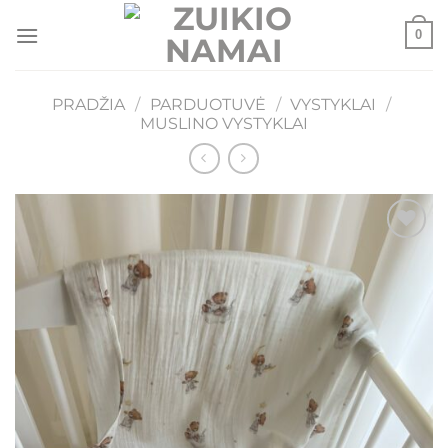
Skip
0
to
content
PRADŽIA
/
PARDUOTUVĖ
/
VYSTYKLAI
/
MUSLINO VYSTYKLAI
Mėgstamiausias