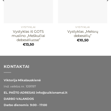
VYSTYKLAI
VYSTYKLAI
Vystyklas iš GOTS
Vystyklas „Melsvų
muslino „Meškučiai
debesėlių”
debesėliuose”
€
10,50
€
13,50
KONTAKTAI
Viktorija Mikašauskienė
Ind. veiklos nr.
1091197
EL. PAŠTO ADRESAS
info@zuikionamai.lt
DARBO VALANDOS
Darbo dienomis 9:00 - 17:00