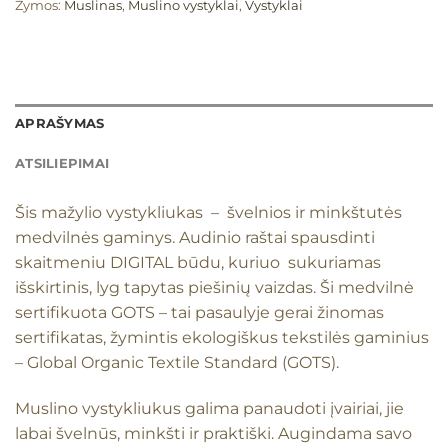
Žymos:
Muslinas
,
Muslino vystyklai
,
Vystyklai
APRAŠYMAS
ATSILIEPIMAI
Šis mažylio vystykliukas – švelnios ir minkštutės
medvilnės gaminys. Audinio raštai spausdinti
skaitmeniu DIGITAL būdu, kuriuo sukuriamas
išskirtinis, lyg tapytas piešinių vaizdas. Ši medvilnė
sertifikuota GOTS – tai pasaulyje gerai žinomas
sertifikatas, žymintis ekologiškus tekstilės gaminius
– Global Organic Textile Standard (GOTS).
Muslino vystykliukus galima panaudoti įvairiai, jie
labai švelnūs, minkšti ir praktiški. Augindama savo