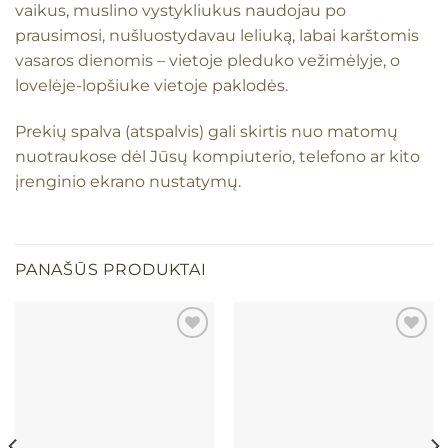
vaikus, muslino vystykliukus naudojau po
prausimosi, nušluostydavau leliuką, labai karštomis
vasaros dienomis – vietoje pleduko vežimėlyje, o
lovelėje-lopšiuke vietoje paklodės.
Prekių spalva (atspalvis) gali skirtis nuo matomų
nuotraukose dėl Jūsų kompiuterio, telefono ar kito
įrenginio ekrano nustatymų.
PANAŠŪS PRODUKTAI
Mėgstamiausias
Mėgstamiausias