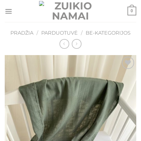
Skip
0
to
content
PRADŽIA
/
PARDUOTUVĖ
/
BE-KATEGORIJOS
Mėgstamiausias