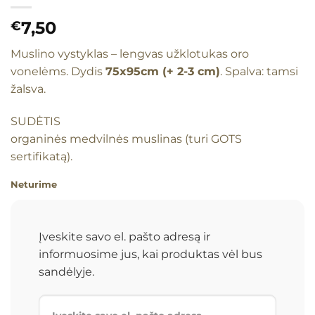
7,50
€
Muslino vystyklas – lengvas užklotukas oro
vonelėms. Dydis
75x95cm (+ 2-3 cm)
. Spalva: tamsi
žalsva.
SUDĖTIS
organinės medvilnės muslinas (turi GOTS
sertifikatą).
Neturime
Įveskite savo el. pašto adresą ir
informuosime jus, kai produktas vėl bus
sandėlyje.