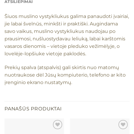
ATSILIEPIMAI
Šiuos muslino vystykliukus galima panaudoti įvairiai,
jie labai švelnūs, minkšti ir praktiški. Augindama
savo vaikus, muslino vystykliukus naudojau po
prausimosi, nušluostydavau leliuką, labai karštomis
vasaros dienomis – vietoje pleduko vežimėlyje, o
lovelėje-lopšiuke vietoje paklodės.
Prekių spalva (atspalvis) gali skirtis nuo matomų
nuotraukose dėl Jūsų kompiuterio, telefono ar kito
įrenginio ekrano nustatymų.
PANAŠŪS PRODUKTAI