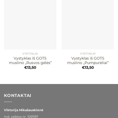
Mėgstamiausias
Mėgstamiausias
VYSTYKLAI
VYSTYKLAI
Vystyklas iš GOTS
Vystyklas iš GOTS
muslino „Rusvos gėlės”
muslino „Pumpurėliai”
€
13,50
€
13,50
KONTAKTAI
Viktorija Mikašauskienė
Ind. veiklos nr.
1091197