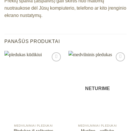
Prekių spalva (atspalvis) gali skirtis nuo matomų
nuotraukose dėl Jūsų kompiuterio, telefono ar kito įrenginio
ekrano nustatymų.
PANAŠŪS PRODUKTAI
Mėgstamiausias
Mėgstamiausias
NETURIME
MEDVILNINIAI PLEDUKAI
MEDVILNINIAI PLEDUKAI
Pledukas iš raštuotos
Muslino – vafliuko