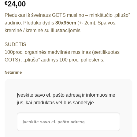
24,00
€
Pledukas iš švelnaus GOTS muslino – minkštučio „pliušo”
audinio. Pleduko dydis
80x95cm
(+- 2cm). Spalvos:
kreminė / kreminė su iliustracijomis.
SUDĖTIS
100proc. organinės medvilnės muslinas (sertifikuotas
GOTS) , „pliušo” audinys 100 proc. poliesteris.
Neturime
Įveskite savo el. pašto adresą ir informuosime
jus, kai produktas vėl bus sandėlyje.