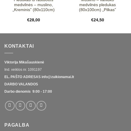
medvilnės – muslino,
medvilnės pledukas
„Kreminis” (80x110cm)
(80x100cm) „Pilkas”
€
28,00
€
24,50
KONTAKTAI
Viktorija Mikašauskienė
Ind. veiklos nr.
1091197
EL. PAŠTO ADRESAS
info@zuikionamai.lt
DARBO VALANDOS
Darbo dienomis 9:00 - 17:00
PAGALBA