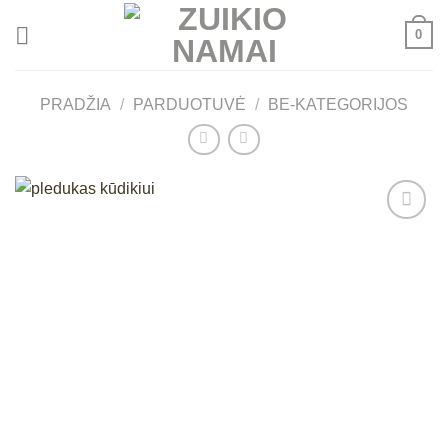
Skip
0
to
content
PRADŽIA
/
PARDUOTUVĖ
/
BE-KATEGORIJOS
Mėgstamiausias