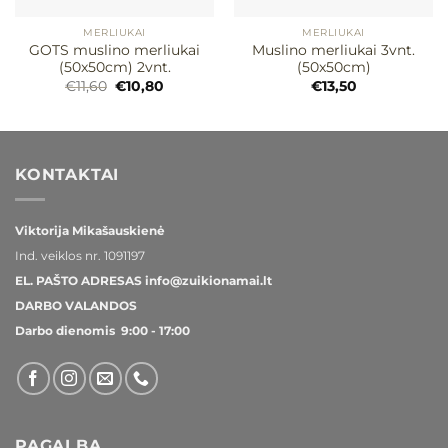
MERLIUKAI
MERLIUKAI
GOTS muslino merliukai
Muslino merliukai 3vnt.
(50x50cm) 2vnt.
(50x50cm)
Original
Current
€
11,60
€
10,80
€
13,50
price
price
was:
is:
€11,60.
€10,80.
KONTAKTAI
Viktorija Mikašauskienė
Ind. veiklos nr.
1091197
EL. PAŠTO ADRESAS
info@zuikionamai.lt
DARBO VALANDOS
Darbo dienomis 9:00 - 17:00
PAGALBA