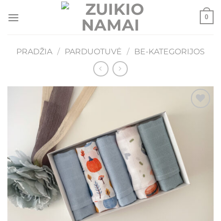
Skip
0
to
content
PRADŽIA
/
PARDUOTUVĖ
/
BE-KATEGORIJOS
Mėgstamiausias