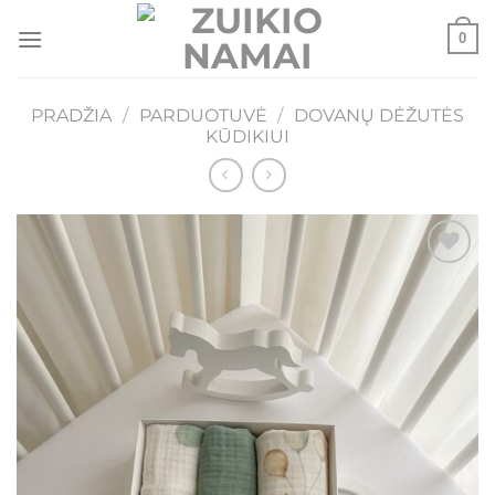
Skip
0
to
content
PRADŽIA
/
PARDUOTUVĖ
/
DOVANŲ DĖŽUTĖS
KŪDIKIUI
Mėgstamiausias