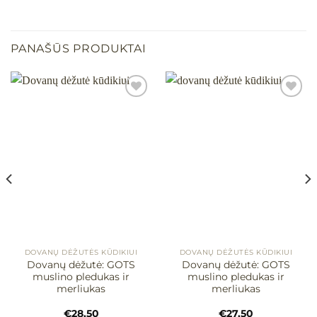
PANAŠŪS PRODUKTAI
Mėgstamiausias
Mėgstamiausias
DOVANŲ DĖŽUTĖS KŪDIKIUI
DOVANŲ DĖŽUTĖS KŪDIKIUI
Dovanų dėžutė: GOTS
Dovanų dėžutė: GOTS
muslino pledukas ir
muslino pledukas ir
merliukas
merliukas
€
28,50
€
27,50