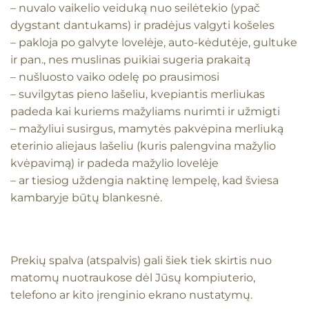
– nuvalo vaikelio veiduką nuo seilėtekio (ypač
dygstant dantukams) ir pradėjus valgyti košeles
– pakloja po galvyte lovelėje, auto-kėdutėje, gultuke
ir pan., nes muslinas puikiai sugeria prakaitą
– nušluosto vaiko odelę po prausimosi
– suvilgytas pieno lašeliu, kvepiantis merliukas
padeda kai kuriems mažyliams nurimti ir užmigti
– mažyliui susirgus, mamytės pakvėpina merliuką
eterinio aliejaus lašeliu (kuris palengvina mažylio
kvėpavimą) ir padeda mažylio lovelėje
– ar tiesiog uždengia naktinę lempelę, kad šviesa
kambaryje būtų blankesnė.
Prekių spalva (atspalvis) gali šiek tiek skirtis nuo
matomų nuotraukose dėl Jūsų kompiuterio,
telefono ar kito įrenginio ekrano nustatymų.