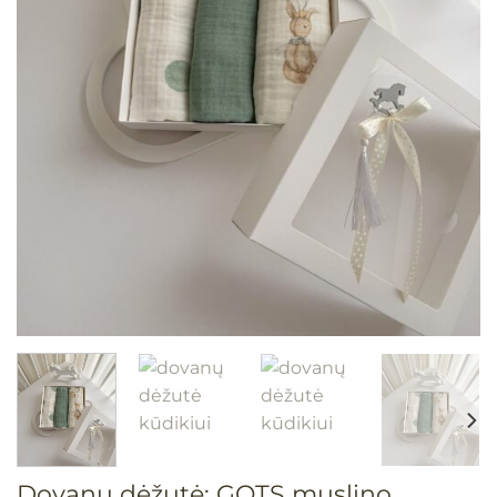
Dovanų dėžutė: GOTS muslino