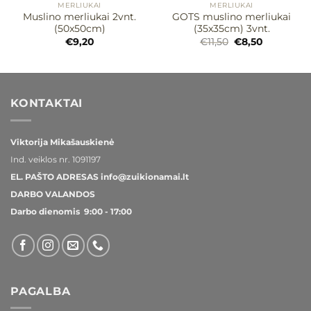
MERLIUKAI
MERLIUKAI
Muslino merliukai 2vnt.
GOTS muslino merliukai
(50x50cm)
(35x35cm) 3vnt.
t
Original
Current
€
9,20
€
11,50
€
8,50
price
price
was:
is:
€11,50.
€8,50.
KONTAKTAI
Viktorija Mikašauskienė
Ind. veiklos nr.
1091197
EL. PAŠTO ADRESAS
info@zuikionamai.lt
DARBO VALANDOS
Darbo dienomis 9:00 - 17:00
PAGALBA