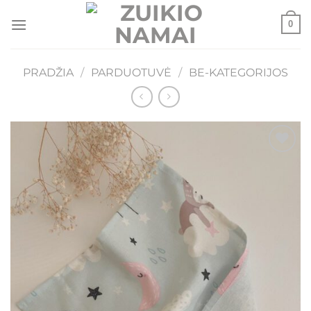
Skip
0
to
content
PRADŽIA
/
PARDUOTUVĖ
/
BE-KATEGORIJOS
Mėgstamiausias