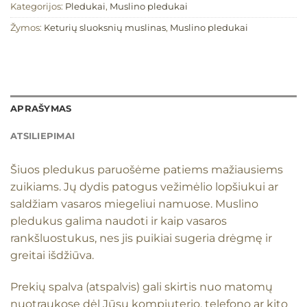
Kategorijos:
Pledukai
,
Muslino pledukai
Žymos:
Keturių sluoksnių muslinas
,
Muslino pledukai
APRAŠYMAS
ATSILIEPIMAI
Šiuos pledukus paruošėme patiems mažiausiems
zuikiams. Jų dydis patogus vežimėlio lopšiukui ar
saldžiam vasaros miegeliui namuose. Muslino
pledukus galima naudoti ir kaip vasaros
rankšluostukus, nes jis puikiai sugeria drėgmę ir
greitai išdžiūva.
Prekių spalva (atspalvis) gali skirtis nuo matomų
nuotraukose dėl Jūsų kompiuterio, telefono ar kito