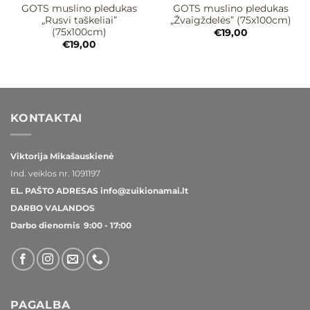
GOTS muslino pledukas
GOTS muslino pledukas
„Rusvi taškeliai”
„Žvaigždelės” (75x100cm)
(75x100cm)
€
19,00
€
19,00
KONTAKTAI
Viktorija Mikašauskienė
Ind. veiklos nr.
1091197
EL. PAŠTO ADRESAS
info@zuikionamai.lt
DARBO VALANDOS
Darbo dienomis 9:00 - 17:00
PAGALBA