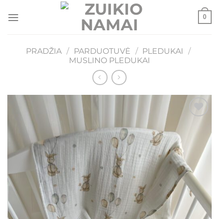
Skip
0
to
content
PRADŽIA
/
PARDUOTUVĖ
/
PLEDUKAI
/
MUSLINO PLEDUKAI
Mėgstamiausias