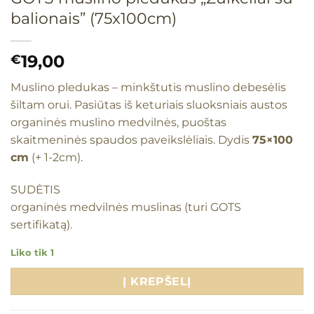
balionais” (75x100cm)
19,00
€
Muslino pledukas – minkštutis muslino debesėlis
šiltam orui. Pasiūtas iš keturiais sluoksniais austos
organinės muslino medvilnės, puoštas
skaitmeninės spaudos paveikslėliais. Dydis
75×100
cm
(+ 1-2cm).
SUDĖTIS
organinės medvilnės muslinas (turi GOTS
sertifikatą).
Liko tik 1
Į KREPŠELĮ