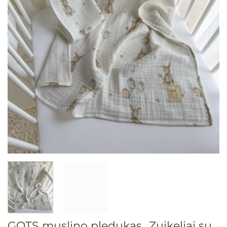
GOTS muslino pledukas „Zuikeliai su