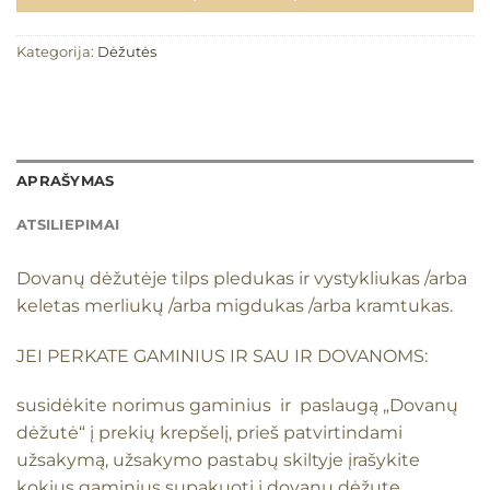
Kategorija:
Dėžutės
APRAŠYMAS
ATSILIEPIMAI
Dovanų dėžutėje tilps pledukas ir vystykliukas /arba
keletas merliukų /arba migdukas /arba kramtukas.
JEI PERKATE GAMINIUS IR SAU IR DOVANOMS:
susidėkite norimus gaminius ir paslaugą „Dovanų
dėžutė“ į prekių krepšelį, prieš patvirtindami
užsakymą, užsakymo pastabų skiltyje įrašykite
kokius gaminius supakuoti į dovanų dėžutę.