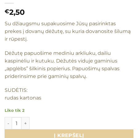
2,50
€
Su džiaugsmu supakuosime Jūsų pasirinktas
prekes į dovanų dėžutę, su kuria dovanosite šilumą
ir rūpestį.
Dėžutę papuošime mediniu arkliuku, dailiu
kaspinėliu ir kutuku. Dėžutės viduje gaminius
„apglėbs” šilkinis popierius. Papuošimų spalvas
priderinsime prie gaminių spalvų.
SUDĖTIS:
rudas kartonas
Liko tik 2
produkto kiekis: Dovanų dėžutė (Ruda)
Į KREPŠELĮ