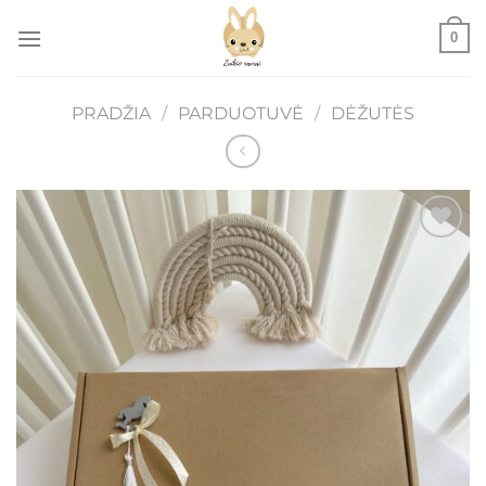
Skip
0
to
content
PRADŽIA
/
PARDUOTUVĖ
/
DĖŽUTĖS
Mėgstamiausias