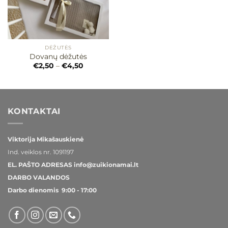
DĖŽUTĖS
Dovanų dėžutės
Price
€
2,50
–
€
4,50
range:
€2,50
through
€4,50
KONTAKTAI
Viktorija Mikašauskienė
Ind. veiklos nr.
1091197
EL. PAŠTO ADRESAS
info@zuikionamai.lt
DARBO VALANDOS
Darbo dienomis 9:00 - 17:00