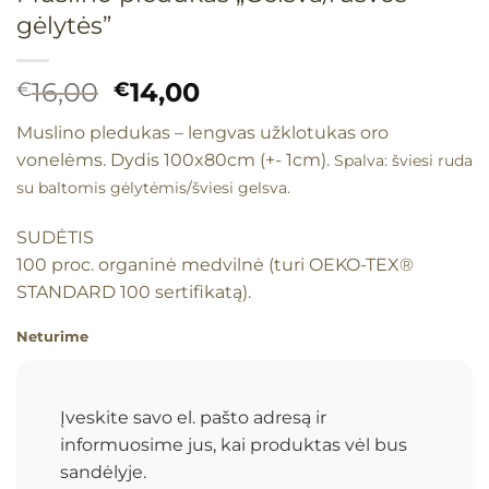
gėlytės”
Original
Current
16,00
14,00
€
€
price
price
Muslino pledukas – lengvas užklotukas oro
was:
is:
vonelėms. Dydis 100x80cm (+- 1cm).
Spalva: šviesi ruda
€16,00.
€14,00.
su baltomis gėlytėmis/šviesi gelsva.
SUDĖTIS
100 proc. organinė medvilnė (turi OEKO-TEX®
STANDARD 100 sertifikatą).
Neturime
Įveskite savo el. pašto adresą ir
informuosime jus, kai produktas vėl bus
sandėlyje.