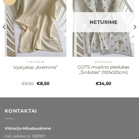
Mėgstamiausias
Mėgstamiausias
NETURIME
VYSTYKLAI
PLEDUKAI
GOTS muslino pledukas
Vystyklas „Kreminis”
„Širdutės” (100x120cm)
Original
Current
€
9,50
€
8,50
€
34,50
price
price
was:
is:
€9,50.
€8,50.
KONTAKTAI
Viktorija Mikašauskienė
Ind. veiklos nr.
1091197