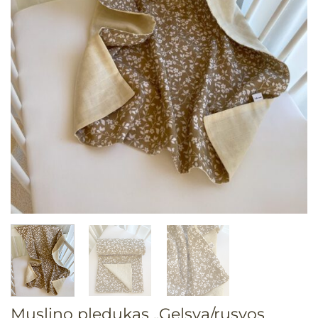
Muslino pledukas „Gelsva/rusvos