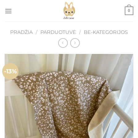
Skip
0
to
content
PRADŽIA
/
PARDUOTUVĖ
/
BE-KATEGORIJOS
-13%
Mėgstamiausias