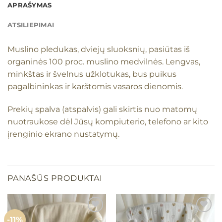
APRAŠYMAS
ATSILIEPIMAI
Muslino pledukas, dviejų sluoksnių, pasiūtas iš
organinės 100 proc. muslino medvilnės. Lengvas,
minkštas ir švelnus užklotukas, bus puikus
pagalbininkas ir karštomis vasaros dienomis.
Prekių spalva (atspalvis) gali skirtis nuo matomų
nuotraukose dėl Jūsų kompiuterio, telefono ar kito
įrenginio ekrano nustatymų.
PANAŠŪS PRODUKTAI
-11%