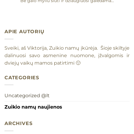
Be galo myliu siūti ir džiaugiuosi galėdama...
APIE AUTORIŲ
Sveiki, aš Viktorija, Zuikio namų įkūrėja. Šioje skiltyje
dalinuosi savo asmenine nuomone, įžvalgomis ir
dviejų vaikų mamos patirtimi 🙂
CATEGORIES
Uncategorized @lt
Zuikio namų naujienos
ARCHIVES