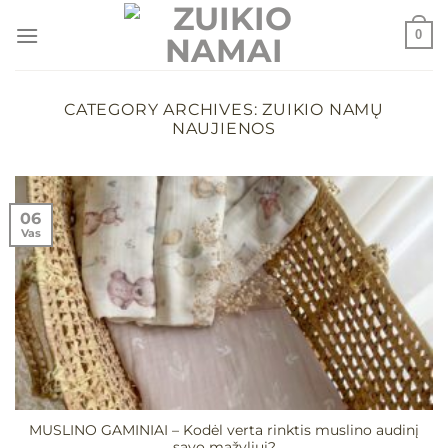
Skip
0
to
content
CATEGORY ARCHIVES:
ZUIKIO NAMŲ
NAUJIENOS
06
Vas
MUSLINO GAMINIAI – Kodėl verta rinktis muslino audinį
savo mažyliui?